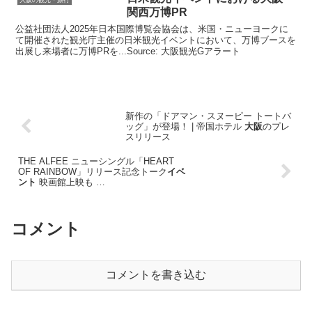
関西万博PR
公益社団法人2025年日本国際博覧会協会は、米国・ニューヨークに
て開催された観光庁主催の日米観光イベントにおいて、万博ブースを
出展し来場者に万博PRを...Source: 大阪観光Gアラート
新作の「ドアマン・スヌーピー トートバ
ッグ」が登場！ | 帝国ホテル
大阪
のプレ
スリリース
THE ALFEE ニューシングル「HEART
OF RAINBOW」リリース記念トーク
イベ
ント
映画館上映も …
コメント
コメントを書き込む