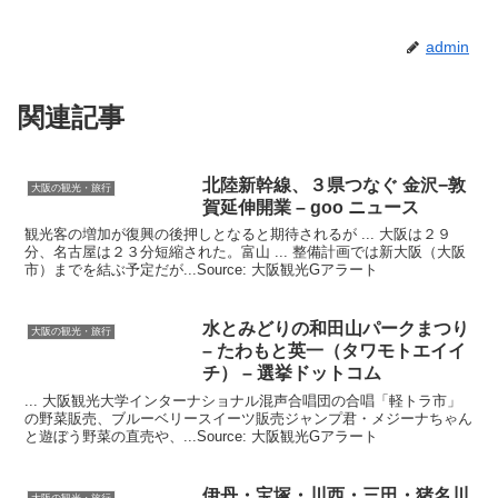
admin
関連記事
北陸新幹線、３県つなぐ 金沢−敦
大阪の観光・旅行
賀延伸開業 – goo ニュース
観光客の増加が復興の後押しとなると期待されるが ... 大阪は２９
分、名古屋は２３分短縮された。富山 ... 整備計画では新大阪（大阪
市）までを結ぶ予定だが...Source: 大阪観光Gアラート
水とみどりの和田山パークまつり
大阪の観光・旅行
– たわもと英一（タワモトエイイ
チ） – 選挙ドットコム
... 大阪観光大学インターナショナル混声合唱団の合唱「軽トラ市」
の野菜販売、ブルーベリースイーツ販売ジャンプ君・メジーナちゃん
と遊ぼう野菜の直売や、...Source: 大阪観光Gアラート
伊丹・宝塚・川西・三田・猪名川
大阪の観光・旅行