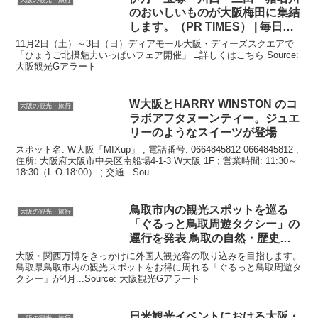
のおいしいものが
大阪
梅田に集結
します。（PR TIMES） | 毎日新
聞
11月2日（土）～3日（日）ディアモール大阪・ディーズスクエアで
「ひょうご北摂魅力いっぱいフェア開催」 □詳しくはこちら Source:
大阪観光Gアラート
W
大阪
とHARRY WINSTON のコ
大阪の観光・旅行
ラボアフタヌーンティー。ジュエ
リーのようなスイーツが登場
スポット名: W大阪「MIXup」 ; 電話番号: 0664845812 0664845812 ;
住所: 大阪府大阪市中央区南船場4-1-3 W大阪 1F ; 営業時間: 11:30～
18:30（L.O.18:00） ; 交通...Sou...
鳥取市内の
観光
スポットを巡る
大阪の観光・旅行
「ぐるっと鳥取周遊タクシー」の
運行を発表 鳥取の自然・歴史・
食 …
大阪・関西万博をきっかけに外国人観光客の取り込みを目指します。
鳥取県鳥取市内の観光スポットをお得に周れる「ぐるっと鳥取周遊タ
クシー」が4月...Source: 大阪観光Gアラート
日米
観光
イベントにおける
大阪
・
大阪の観光・旅行