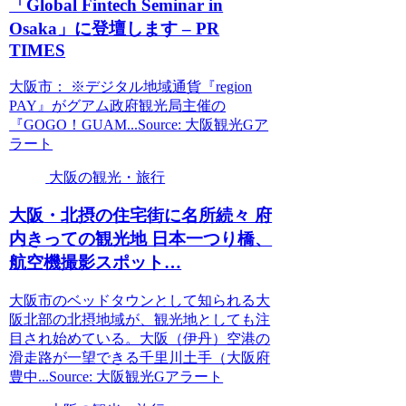
「Global Fintech Seminar in
Osaka」に登壇します – PR
TIMES
大阪市： ※デジタル地域通貨『region
PAY』がグアム政府観光局主催の
『GOGO！GUAM...Source: 大阪観光Gア
ラート
大阪の観光・旅行
大阪
・北摂の住宅街に名所続々 府
内きっての
観光
地 日本一つり橋、
航空機撮影スポット…
大阪市のベッドタウンとして知られる大
阪北部の北摂地域が、観光地としても注
目され始めている。大阪（伊丹）空港の
滑走路が一望できる千里川土手（大阪府
豊中...Source: 大阪観光Gアラート