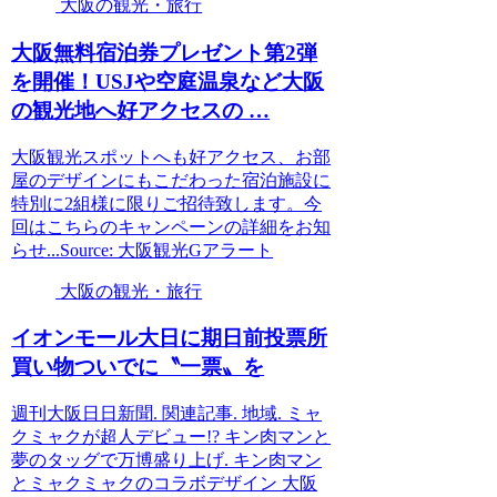
大阪の観光・旅行
大阪
無料宿泊券プレゼント第2弾
を開催！USJや空庭温泉など
大阪
の
観光
地へ好アクセスの …
大阪観光スポットへも好アクセス、お部
屋のデザインにもこだわった宿泊施設に
特別に2組様に限りご招待致します。今
回はこちらのキャンペーンの詳細をお知
らせ...Source: 大阪観光Gアラート
大阪の観光・旅行
イオンモール大日に期日前投票所
買い物ついでに〝一票〟を
週刊大阪日日新聞. 関連記事. 地域. ミャ
クミャクが超人デビュー!? キン肉マンと
夢のタッグで万博盛り上げ. キン肉マン
とミャクミャクのコラボデザイン 大阪