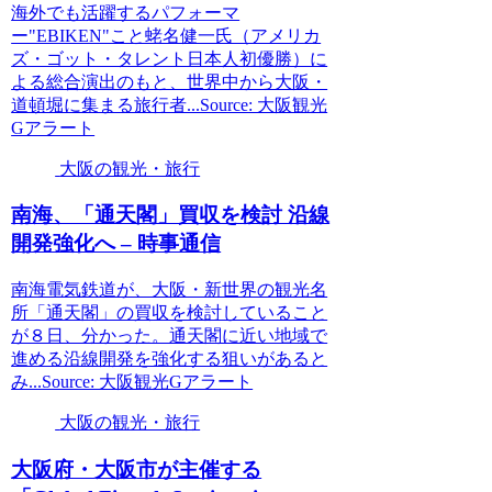
海外でも活躍するパフォーマ
ー"EBIKEN"こと蛯名健一氏（アメリカ
ズ・ゴット・タレント日本人初優勝）に
よる総合演出のもと、世界中から大阪・
道頓堀に集まる旅行者...Source: 大阪観光
Gアラート
大阪の観光・旅行
南海、「通天閣」買収を検討 沿線
開発強化へ – 時事通信
南海電気鉄道が、大阪・新世界の観光名
所「通天閣」の買収を検討していること
が８日、分かった。通天閣に近い地域で
進める沿線開発を強化する狙いがあると
み...Source: 大阪観光Gアラート
大阪の観光・旅行
大阪
府・
大阪
市が主催する