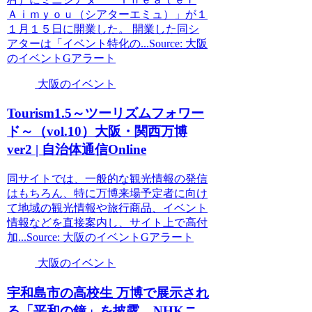
Ａｉｍｙｏｕ（シアターエミュ）」が１
１月１５日に開業した。 開業した同シ
アターは「イベント特化の...Source: 大阪
のイベントGアラート
大阪のイベント
Tourism1.5～ツーリズムフォワー
ド～（vol.10）
大阪
・関西万博
ver2 | 自治体通信Online
同サイトでは、一般的な観光情報の発信
はもちろん、特に万博来場予定者に向け
て地域の観光情報や旅行商品、イベント
情報などを直接案内し、サイト上で高付
加...Source: 大阪のイベントGアラート
大阪のイベント
宇和島市の高校生 万博で展示され
る「平和の鐘」を披露 – NHKニ