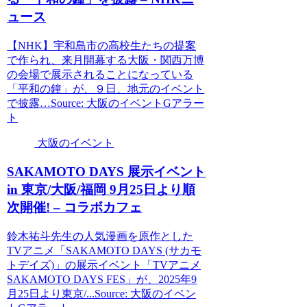
ュース
【NHK】宇和島市の高校生たちの提案
で作られ、来月開幕する大阪・関西万博
の会場で展示されることになっている
「平和の鐘」が、９日、地元のイベント
で披露…Source: 大阪のイベントGアラー
ト
大阪のイベント
SAKAMOTO DAYS 展示
イベント
in 東京/
大阪
/福岡 9月25日より順
次開催! – コラボカフェ
鈴木祐斗先生の人気漫画を原作とした
TVアニメ「SAKAMOTO DAYS (サカモ
トデイズ)」の展示イベント「TVアニメ
SAKAMOTO DAYS FES」が、2025年9
月25日より東京/...Source: 大阪のイベン