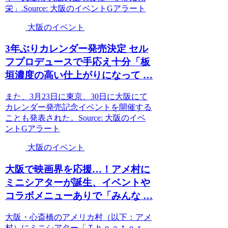
栄」.Source: 大阪のイベントGアラート
大阪のイベント
3年ぶりカレンダー発売決定 セル
フプロデュースで手応え十分「板
垣濃度の高い仕上がりになって …
また、3月23日に東京、30日に大阪にて
カレンダー発売記念イベントを開催する
ことも発表された。Source: 大阪のイベ
ントGアラート
大阪のイベント
大阪
で映画界を応援…！アメ村に
ミニシアターが誕生、
イベント
や
コラボメニューありで「みんな …
大阪・心斎橋のアメリカ村（以下：アメ
村）にミニシアター「Ｔｈｅａｔｅｒ