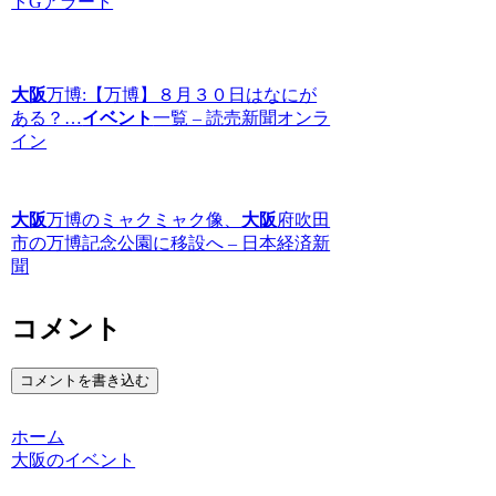
トGアラート
大阪
万博:【万博】８月３０日はなにが
ある？…
イベント
一覧 – 読売新聞オンラ
イン
大阪
万博のミャクミャク像、
大阪
府吹田
市の万博記念公園に移設へ – 日本経済新
聞
コメント
コメントを書き込む
ホーム
大阪のイベント