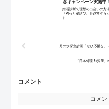
念キャンペーン実施中
婚活診断で理想の出会いの方法
『P!っと縁結び』を運営するピッ
ト
月の水探査計画「ぜひ応援を」 J
『日本料理 加賀屋』KI
コメント
コメン