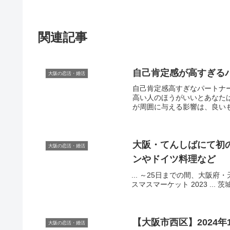
関連記事
自己肯定感が高すぎる
大阪の恋活・婚活
自己肯定感高すぎなパートナ
高い人のほうがいいとあなた
が周囲に与える影響は、良いものば
大阪
・てんしばにて初
大阪の恋活・婚活
ンやドイツ料理など
... ～25日までの間、大阪
スマスマーケット 2023 ... 
【
大阪
市西区】2024
大阪の恋活・婚活