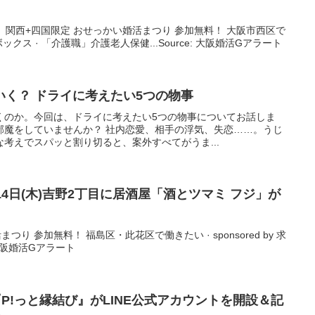
 関西+四国限定 おせっかい婚活まつり 参加無料！ 大阪市西区で
求人ボックス · 「介護職」介護老人保健...Source: 大阪婚活Gアラート
く？ ドライに考えたい5つの物事
くのか。今回は、ドライに考えたい5つの物事についてお話しま
邪魔をしていませんか？ 社内恋愛、相手の浮気、失恋……。うじ
考えでスパッと割り切ると、案外すべてがうま...
14日(木)吉野2丁目に居酒屋「酒とツマミ フジ」が
り 参加無料！ 福島区・此花区で働きたい · sponsored by 求
: 大阪婚活Gアラート
『P!っと縁結び』がLINE公式アカウントを開設＆記