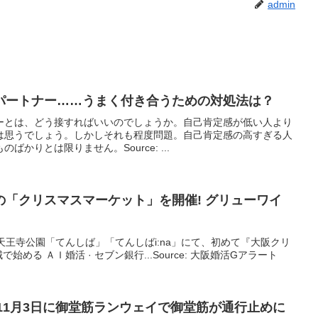
admin
パートナー……うまく付き合うための対処法は？
ーとは、どう接すればいいのでしょうか。自己肯定感が低い人より
は思うでしょう。しかしそれも程度問題。自己肯定感の高すぎる人
かりとは限りません。Source: ...
の「クリスマスマーケット」を開催! グリューワイ
府・天王寺公園「てんしば」「てんしばi:na」にて、初めて『大阪クリ
茨城で始める ＡＩ婚活 · セブン銀行...Source: 大阪婚活Gアラート
年11月3日に御堂筋ランウェイで御堂筋が通行止めに