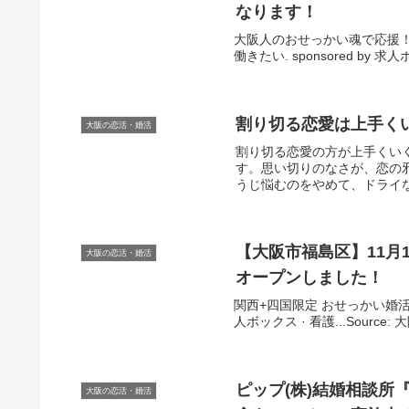
なります！
大阪人のおせっかい魂で応援！
働きたい. sponsored by 
割り切る恋愛は上手くい
大阪の恋活・婚活
割り切る恋愛の方が上手くい
す。思い切りのなさが、恋の
うじ悩むのをやめて、ドライな
【
大阪
市福島区】11月
大阪の恋活・婚活
オープンしました！
関西+四国限定 おせっかい婚活まつ
人ボックス · 看護...Source
ピップ(株)結婚相談所
大阪の恋活・婚活