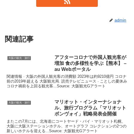
admin
関連記事
アフターコロナで外国人
観光
客が
大阪の観光・旅行
増加 食の多様性を学ぶ【熊本】 –
au Webポータル
関連情報 · 大阪の外国人観光客の消費額 2023年は約9210億円 コロナ
前の2019年超える 大阪観光局. 読売テレビニュース · ことしの夏休み
コロナ禍前を上回る観光客...Source: 大阪観光Gアラート
マリオット・インターナショナ
大阪の観光・旅行
ル、旅行プログラム「マリオット
ボンヴォイ」戦略発表会開催
またこの7月には、北海道にコートヤード・バイ・マリオット札幌、
大阪に大阪ステーションホテル、オートグラフ コレクションの2つの
新しいホテルを迎える...Source: 大阪観光Gアラート