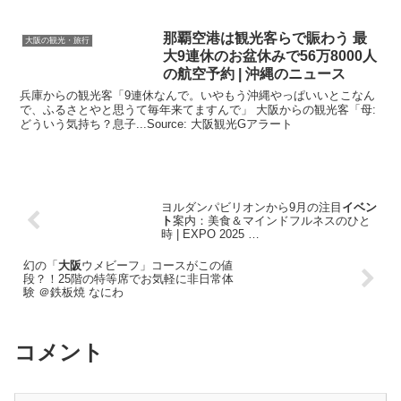
那覇空港は
観光
客らで賑わう 最
大阪の観光・旅行
大9連休のお盆休みで56万8000人
の航空予約 | 沖縄のニュース
兵庫からの観光客「9連休なんで。いやもう沖縄やっぱいいとこなん
で、ふるさとやと思うて毎年来てますんで」 大阪からの観光客「母:
どういう気持ち？息子...Source: 大阪観光Gアラート
ヨルダンパビリオンから9月の注目
イベン
ト
案内：美食＆マインドフルネスのひと
時 | EXPO 2025 …
幻の「
大阪
ウメビーフ」コースがこの値
段？！25階の特等席でお気軽に非日常体
験 ＠鉄板焼 なにわ
コメント