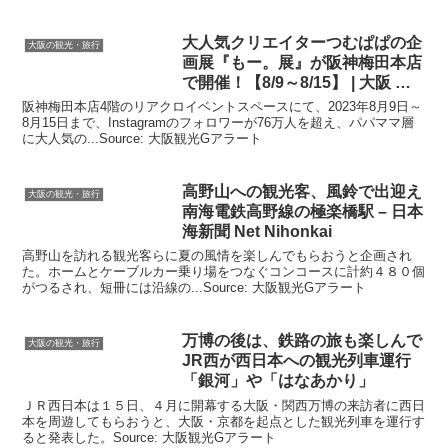
大人気クリエイターつむぱぱの企
大阪の観光・旅行
画展『もー。展』が阪神梅田本店
で開催！【8/9～8/15】 |
大阪
…
阪神梅田本店4階のリアクロイベントスペースにて、2023年8月9日～
8月15日まで、Instagramのフォロワーが76万人を超え、パパママ層
に大人気の...Source: 大阪観光Gアラート
高野山への
観光
客、風鈴で出迎え
大阪の観光・旅行
南海電鉄高野線の極楽橋駅 – 日本
海新聞 Net Nihonkai
高野山を訪れる観光客らに夏の風情を楽しんでもらおうと企画され
た。ホームとケーブルカー乗り場をつなぐコンコースに計約４８０個
がつるされ、短冊には沿線の...Source: 大阪観光Gアラート
万博の後は、鉄路の旅も楽しんで
大阪の観光・旅行
JR西が西日本への
観光
列車運行
「銀河」や「はなあかり」
ＪＲ西日本は１５日、４月に開幕する大阪・関西万博の来訪者に西日
本を周遊してもらおうと、大阪・京都を起点とした観光列車を運行す
ると発表した。Source: 大阪観光Gアラート