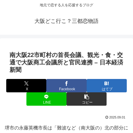
地元で恋する人を応援するブログ
大阪どこ行こ？三都恋物語
南
大阪
22市町村の首長会議、
観光
・食・交
通で
大阪
商工会議所と官民連携 – 日本経済
新聞
X
Facebook
はてブ
LINE
コピー
2025.09.01
堺市の永藤英機市長は「難波など（南大阪の）北の部分に