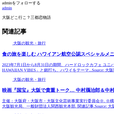
adminをフォローする
admin
大阪どこ行こ？三都恋物語
関連記事
大阪の観光・旅行
食の旅を楽しむ ハワイアン航空公認スペシャルメニュー「
2023年7月1日から8月31日の期間、ハードロックカフェ 
HAWAIIAN VIBES」と銘打ち、ハワイをテーマ...Source:
大阪の観光・旅行
映画『国宝』
大阪
で貴重トーク… 中村鴈治郎＆中村
主催：大阪府・大阪市・大阪文化芸術事業実行委員会※. ※
大阪観光局、一般財団法人関西観光本部. 関連記事.Source: 