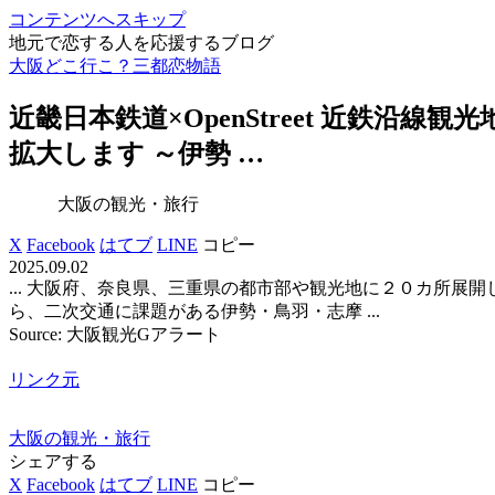
コンテンツへスキップ
地元で恋する人を応援するブログ
大阪どこ行こ？三都恋物語
近畿日本鉄道×OpenStreet 近鉄沿線
観光
拡大します ～伊勢 …
大阪の観光・旅行
X
Facebook
はてブ
LINE
コピー
2025.09.02
... 大阪府、奈良県、三重県の都市部や観光地に２０カ所展
ら、二次交通に課題がある伊勢・鳥羽・志摩 ...
Source: 大阪観光Gアラート
リンク元
大阪の観光・旅行
シェアする
X
Facebook
はてブ
LINE
コピー