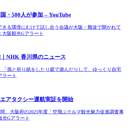
国・500人が参加 – YouTube
できる環境にむけて話し合う会議が大阪・難波で開かれて
e: 大阪観光Gアラート
｜NHK 香川県のニュース
、「孫と折り紙をしたり庭で遊んだりして、ゆっくり自宅
Gアラート
るエアタクシー運航実証を開始
までの4日間、大阪府の2025年度「空飛ぶクルマ観光魅力促進調査事
阪観光Gアラート