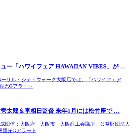
ハワイフェア HAWAIIAN VIBES」が …
ユニバーサル・シティウォーク大阪店では、「ハワイフェア
 大阪観光Gアラート
壱太郎＆李相日監督 来年1月には松竹座で …
構成団体：大阪府、大阪市、大阪商工会議所、公益財団法人
大阪観光Gアラート