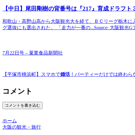
【中日】尾田剛樹の背番号は『217』育成ドラフト
和歌山・高野山高から大阪観光大を経て、ＢＣリーグ栃木に
グ選抜にも選出された。 「走力が一番の...Source: 大阪観光
7月22日号 – 菓業食品新聞社
【平塚市桃浜町】スマホで
婚活
！パーティーだけでは終わら
コメント
コメントを書き込む
ホーム
大阪の観光・旅行