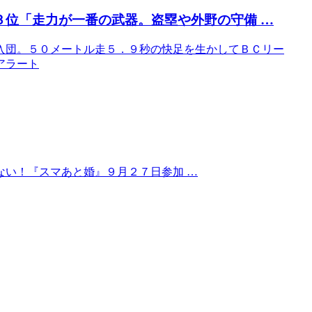
３位「走力が一番の武器。盗塁や外野の守備 …
入団。５０メートル走５．９秒の快足を生かしてＢＣリー
Gアラート
ない！『スマあと婚』９月２７日参加 …