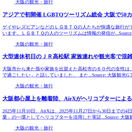
大阪の観光・旅行
アジアで初開催 LGBTQツーリズム総会
大阪
で50カ
ゲイやレズビアンなどのＬＧＢＴＱの人たちが快適な旅行が
います。ＬＧＢＴＱの人のツーリズムは情報の発信が...Sourc
大阪の観光・旅行
大型連休初日のＪＲ高松駅 家族連れや
観光
客で混雑
大阪市から来た孫や家族を出迎えた高松市の６０代の女性は
で過ごしたい」と話していました。 また...Source: 大阪観光
大阪の観光・旅行
大阪
都心屋上を離着陸、AirXがヘリコプターによ
2025年11月10日、AirXは、2025年11月27日から30日
業」の一環としてヘリコプターを活用した実証...Source: 大
大阪の観光・旅行