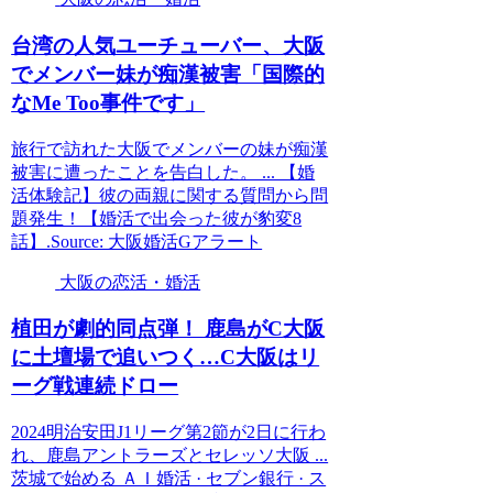
台湾の人気ユーチューバー、
大阪
でメンバー妹が痴漢被害「国際的
なMe Too事件です」
旅行で訪れた大阪でメンバーの妹が痴漢
被害に遭ったことを告白した。 ... 【婚
活体験記】彼の両親に関する質問から問
題発生！【婚活で出会った彼が豹変8
話】.Source: 大阪婚活Gアラート
大阪の恋活・婚活
植田が劇的同点弾！ 鹿島がC
大阪
に土壇場で追いつく…C
大阪
はリ
ーグ戦連続ドロー
2024明治安田J1リーグ第2節が2日に行わ
れ、鹿島アントラーズとセレッソ大阪 ...
茨城で始める ＡＩ婚活 · セブン銀行 · ス