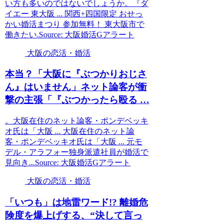
い方も多いのではないでしょうか。『ダ
イエー 東大阪 ... 関西+四国限定 おせっ
かい婚活まつり 参加無料！ 東大阪市で
働きたい.Source: 大阪婚活Gアラート
大阪の恋活・婚活
本当？「
大阪
に『ぶつかりおじさ
ん』はいません」ネット論客が衝
撃の主張「『ぶつかったら殴る …
。大阪在住のネット論客・ポンデベッキ
オ氏は「大阪 ... 大阪在住のネット論
客・ポンデベッキオ氏は「大阪 ... 元モ
デル・アラフォー独身派遣社員が婚活で
見向き...Source: 大阪婚活Gアラート
大阪の恋活・婚活
「いつも」は地雷ワード!? 離婚危
険度を爆上げする、“決して言っ