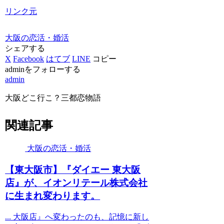
リンク元
大阪の恋活・婚活
シェアする
X
Facebook
はてブ
LINE
コピー
adminをフォローする
admin
大阪どこ行こ？三都恋物語
関連記事
大阪の恋活・婚活
【東
大阪
市】『ダイエー 東
大阪
店』が、イオンリテール株式会社
に生まれ変わります。
... 大阪店』へ変わったのも、記憶に新し