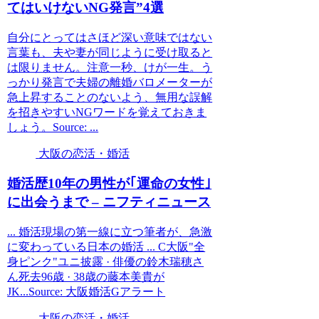
てはいけないNG発言”4選
自分にとってはさほど深い意味ではない
言葉も、夫や妻が同じように受け取ると
は限りません。注意一秒、けが一生。う
っかり発言で夫婦の離婚バロメーターが
急上昇することのないよう、無用な誤解
を招きやすいNGワードを覚えておきま
しょう。Source: ...
大阪の恋活・婚活
婚活
歴10年の男性が｢運命の女性｣
に出会うまで – ニフティニュース
... 婚活現場の第一線に立つ筆者が、急激
に変わっている日本の婚活 ... C大阪"全
身ピンク"ユニ披露 · 俳優の鈴木瑞穂さ
ん死去96歳 · 38歳の藤本美貴が
JK...Source: 大阪婚活Gアラート
大阪の恋活・婚活