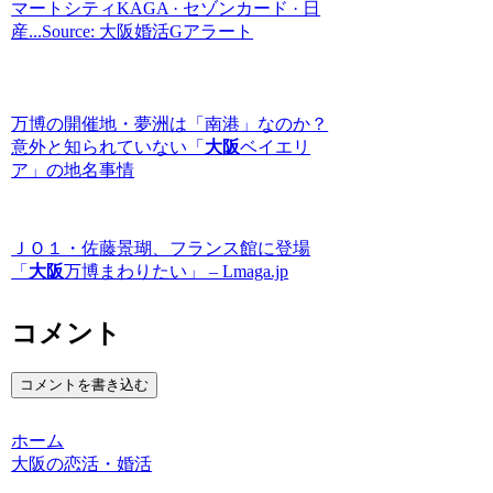
マートシティKAGA · セゾンカード · 日
産...Source: 大阪婚活Gアラート
万博の開催地・夢洲は「南港」なのか？
意外と知られていない「
大阪
ベイエリ
ア」の地名事情
ＪＯ１・佐藤景瑚、フランス館に登場
「
大阪
万博まわりたい」 – Lmaga.jp
コメント
コメントを書き込む
ホーム
大阪の恋活・婚活