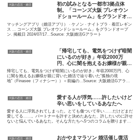
初の試みとなる一都市3拠点体
大阪の恋活・婚活
制。「コーンズ
大阪
プレオウン
ドショールーム」をグランドオー
プン
マッチングアプリ（婚活アプリ） · ケノン · ナイトブラ · 着圧レギン
ス ... コーンズ大阪 プレオウンドショールーム」をグランドオープ
ン. 掲載日 2024/07/17...Source: 大阪婚活Gアラート
「帰宅しても、電気をつけず暗闇
大阪の恋活・婚活
にいるのが好き」年収2000万
円、心に闇を抱えるお嬢様が親に
背 …
帰宅しても、電気をつけず暗闇にいるのが好き」年収2000万円、心
に闇を抱えるお嬢様が親に背いた婚活で辿り着いた“孤独の境
地”（Finasee（フィナシー））＜前編の...Source: 大阪婚活Gアラー
ト
愛する人が浮気……許したいけど
大阪の恋活・婚活
辛い思いをしているあなたへ
愛する人に浮気されてしまった。とても傷ついて辛い……だけどまだ
愛してる……。パートナーを許すと決めたあなた、許したいのに許せ
ないと悩んでいるあなた。そんな方たちへ5つのコラムを贈ります。
これを機にもう一度見つめ直してみてください。Sourc...
おかやまマラソン
婚活
催し復活
大阪の恋活・婚活