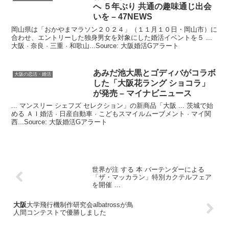
へ ５年ぶり 共通の趣味通じ出会
いを – 47NEWS
岡山県は「おかやまマラソン２０２４」（１１月１０日・岡山市）に
合わせ、エントリーした独身男女を対象にした婚活イベントを５ ...
大阪 · 奈良 · 三重 · 和歌山...Source: 大阪婚活Gアラート
あみだ池大黒とゴディバがコラボ
大阪の恋活・婚活
した「
大阪
花ラング ショコラ」
が発売 – マイナビニュース
... マンスリー シェフズ セレクション」の新商品「大阪 ... 茨城で始
める ＡＩ婚活 · 日産自動車 · こどもスマイルムーブメント · マイ関
西...Source: 大阪婚活Gアラート
世界が注 する 本 バーテンダーによる
「ザ・マッカラン」特別カクテルフェア
を開催 …
大阪
大学飛行機制作研究会albatrossが鳥
人間コンテストで優勝しました