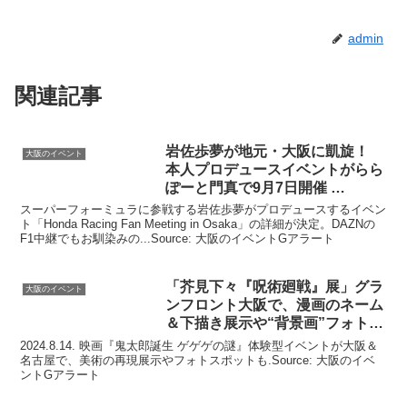
admin
関連記事
岩佐歩夢が地元・
大阪
に凱旋！
大阪のイベント
本人プロデュース
イベント
がらら
ぽーと門真で9月7日開催 …
スーパーフォーミュラに参戦する岩佐歩夢がプロデュースするイベン
ト「Honda Racing Fan Meeting in Osaka」の詳細が決定。DAZNの
F1中継でもお馴染みの...Source: 大阪のイベントGアラート
「芥見下々『呪術廻戦』展」グラ
大阪のイベント
ンフロント
大阪
で、漫画のネーム
＆下描き展示や“背景画”フォト
…
2024.8.14. 映画『鬼太郎誕生 ゲゲゲの謎』体験型イベントが大阪＆
名古屋で、美術の再現展示やフォトスポットも.Source: 大阪のイベ
ントGアラート