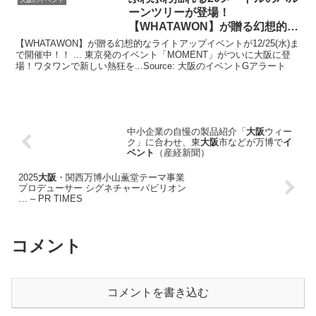
ーンツリーが登場！
【WHATAWON】が贈る幻想的な
ライト …
【WHATAWON】が贈る幻想的なライトアップイベントが12/25(水)ま
で開催中！！ ... 東京発のイベント「MOMENT」がついに大阪に登
場！ワタワンで新しい熱狂を...Source: 大阪のイベントGアラート
中小企業の自慢の製品紹介「
大阪
ウィー
ク」に合わせ、東
大阪
市などが万博で
イ
ベント
（産経新聞）
2025
大阪
・関西万博小山薫堂テーマ事業
プロデューサー シグネチャーパビリオン
… – PR TIMES
コメント
コメントを書き込む