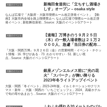
新梅田食道街に「立ちすし酒場さ
大阪のイベント
しす」オープン – osaka style
なんば広場で「大阪府・大阪市喫煙ルール改正啓発イベント」 【動
画】大阪市内全域を路上喫煙禁止へ なんば広場で喫煙ルール改正啓
発イベント; 新歌舞伎座初...Source: 大阪のイベントGアラート
【速報】万博きのう９月２５日
大阪のイベント
（木）の一般入場者数は２１万２
０００人、急遽「当日券の配布
…
『大阪・関西万博』９月２６日（金）の営業時間・イベント・チケッ
ト情報 · 16. 学びがある · 73. わかりやすい · 51. 新しい視
点...Source: 大阪のイベントGアラート
銀座メゾンエルメス前に“光の花
大阪のイベント
火”「スパーク」が舞い降りる
2023年冬ライトアップ
イベント
大阪・関西「冬イベント」2023-24年版、イルミネーションやクリス
マス・新年 ... 大阪・関西の「いちごビュッフェ」2024、高級ホテル
で旬の苺やあまおう...Source: 大阪のイベントGアラート
ふわふわ揺れる20メートルのバル
大阪のイベント