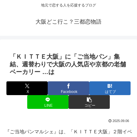
地元で恋する人を応援するブログ
大阪どこ行こ？三都恋物語
「ＫＩＴＴＥ
大阪
」に「ご当地パン」集
結、週替わりで
大阪
の人気店や京都の老舗
ベーカリー …は
X
Facebook
はてブ
LINE
コピー
2025.09.06
『ご当地パンマルシェ』は、「ＫＩＴＴＥ大阪」２階イベ