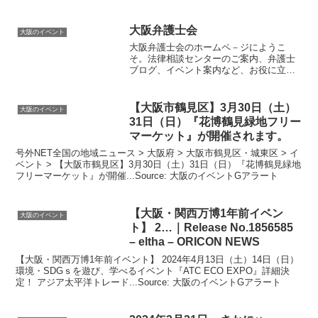
大阪
弁護士会
大阪のイベント
大阪弁護士会のホームペ－ジにようこ
そ。法律相談センターのご案内、弁護士
ブログ、イベント案内など、お役に立つ
情報が満載です。お困りごとのご相談は
大阪...Source: 大阪のイベントGアラート
【
大阪
市鶴見区】3月30日（土）
大阪のイベント
31日（日）『花博鶴見緑地フリー
マーケット』が開催されます。
号外NET全国の地域ニュース > 大阪府 > 大阪市鶴見区・城東区 > イ
ベント > 【大阪市鶴見区】3月30日（土）31日（日）『花博鶴見緑地
フリーマーケット』が開催...Source: 大阪のイベントGアラート
【
大阪
・関西万博1年前
イベン
大阪のイベント
ト
】 2…｜Release No.1856585
– eltha – ORICON NEWS
【大阪・関西万博1年前イベント】 2024年4月13日（土）14日（日）
環境・SDGｓを遊び、学べるイベント『ATC ECO EXPO』詳細決
定！ アジア太平洋トレード...Source: 大阪のイベントGアラート