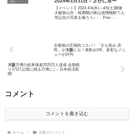
2024年3月31日 – さかにゅー
大阪のイベント
【イベント】2024.4/4(木)～4/6(土)開催
大阪狭山市・桜満開の狭山池博物館で入
学記念の写真を撮ろう♪： · Prev ·
Next.Source: 大阪のイベントGアラート
京都発の圧倒的コスパ！「立ち呑み 庶
民」が
大阪
にも！昼飲みOK、多彩なメニ
ューが評判
大阪
万博の総来場者2025万人達成 会期残
り37日｢記憶に残る万博に｣ – 日本経済新
聞
コメント
コメントを書き込む
ホーム
大阪のイベント