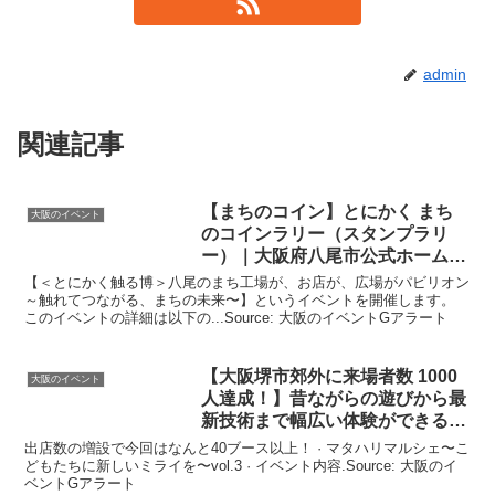
admin
関連記事
【まちのコイン】とにかく まち
大阪のイベント
のコインラリー（スタンプラリ
ー）｜
大阪
府八尾市公式ホームペ
ージ
【＜とにかく触る博＞八尾のまち工場が、お店が、広場がパビリオン
～触れてつながる、まちの未来〜】というイベントを開催します。
このイベントの詳細は以下の...Source: 大阪のイベントGアラート
【
大阪
堺市郊外に来場者数 1000
大阪のイベント
人達成！】昔ながらの遊びから最
新技術まで幅広い体験ができる
…
出店数の増設で今回はなんと40ブース以上！ · マタハリマルシェ〜こ
どもたちに新しいミライを〜vol.3 · イベント内容.Source: 大阪のイ
ベントGアラート