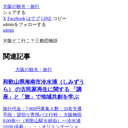
大阪の観光・旅行
シェアする
X
Facebook
はてブ
LINE
コピー
adminをフォローする
admin
大阪どこ行こ？三都恋物語
関連記事
大阪の観光・旅行
和歌山県海南市冷水浦（しみずう
ら） の古民家再生に関する 「講
座」と「旅」で地域共創を学ぶ
旅行代金：7,800円募集人数：20名交通
手段：貸切り専用バス行程： 大阪梅田
8:00発==（和歌山駅を経由）==冷水浦
10:00 頃着・・・・オリエンテーショ