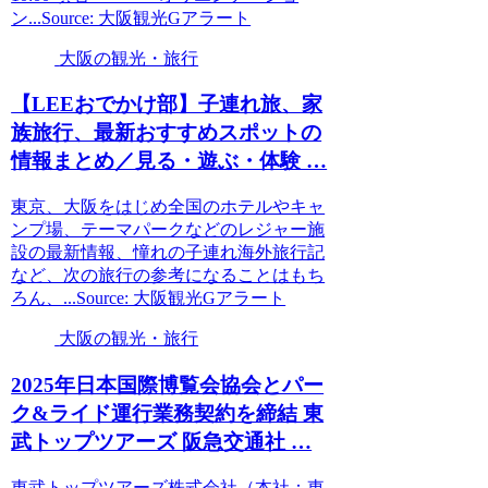
ン...Source: 大阪観光Gアラート
大阪の観光・旅行
【LEEおでかけ部】子連れ旅、家
族旅行、最新おすすめスポットの
情報まとめ／見る・遊ぶ・体験 …
東京、大阪をはじめ全国のホテルやキャ
ンプ場、テーマパークなどのレジャー施
設の最新情報、憧れの子連れ海外旅行記
など、次の旅行の参考になることはもち
ろん、...Source: 大阪観光Gアラート
大阪の観光・旅行
2025年日本国際博覧会協会とパー
ク&ライド運行業務契約を締結 東
武トップツアーズ 阪急交通社 …
東武トップツアーズ株式会社（本社：東