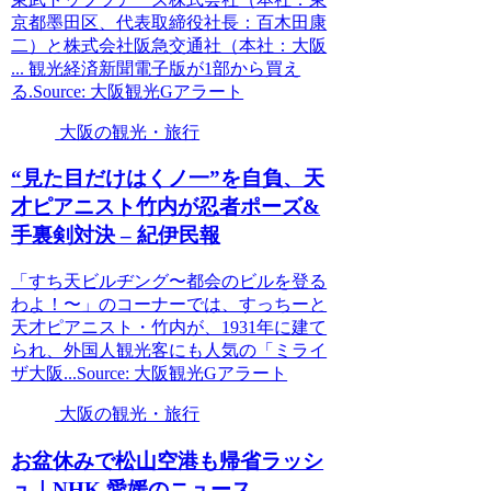
京都墨田区、代表取締役社長：百木田康
二）と株式会社阪急交通社（本社：大阪
... 観光経済新聞電子版が1部から買え
る.Source: 大阪観光Gアラート
大阪の観光・旅行
“見た目だけはくノ一”を自負、天
才ピアニスト竹内が忍者ポーズ&
手裏剣対決 – 紀伊民報
「すち天ビルヂング〜都会のビルを登る
わよ！〜」のコーナーでは、すっちーと
天才ピアニスト・竹内が、1931年に建て
られ、外国人観光客にも人気の「ミライ
ザ大阪...Source: 大阪観光Gアラート
大阪の観光・旅行
お盆休みで松山空港も帰省ラッシ
ュ｜NHK 愛媛のニュース