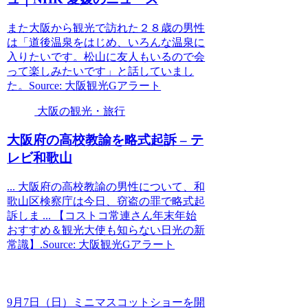
また大阪から観光で訪れた２８歳の男性
は「道後温泉をはじめ、いろんな温泉に
入りたいです。松山に友人もいるので会
って楽しみたいです」と話していまし
た。Source: 大阪観光Gアラート
大阪の観光・旅行
大阪
府の高校教諭を略式起訴 – テ
レビ和歌山
... 大阪府の高校教諭の男性について、和
歌山区検察庁は今日、窃盗の罪で略式起
訴しま ... 【コストコ常連さん年末年始
おすすめ＆観光大使も知らない日光の新
常識】.Source: 大阪観光Gアラート
9月7日（日）ミニマスコットショーを開