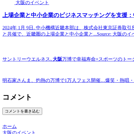
大阪のイベント
上場企業と中小企業のビジネスマッチングを支援：中
2024年 1月 9日. 中小機構近畿本部は、株式会社東京証
と共催で、近畿圏の上場企業と中小企業と...Source: 大阪の
サントリーウエルネス､
大阪
万博で幸福寿命×スポーツのトー
明石家さんま、灼熱の万博で1万人フェス開催…爆笑・熱唱・熱狂 和
コメント
コメントを書き込む
ホーム
大阪のイベント