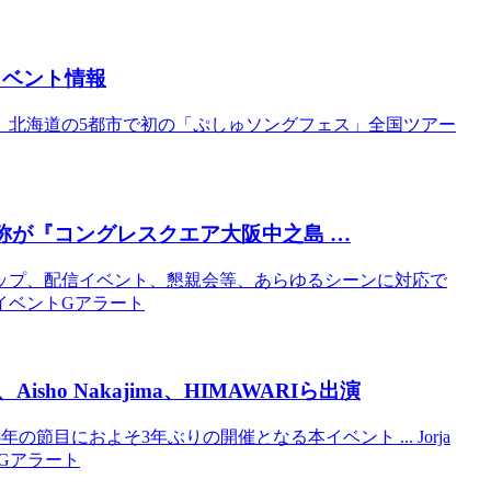
イベント
情報
、北海道の5都市で初の「ぷしゅソングフェス」全国ツアー
名称が『コングレスクエア
大阪
中之島 …
ップ、配信イベント、懇親会等、あらゆるシーンに対応で
のイベントGアラート
、Aisho Nakajima、HIMAWARIら出演
創設5年の節目におよそ3年ぶりの開催となる本イベント ... Jorja
トGアラート