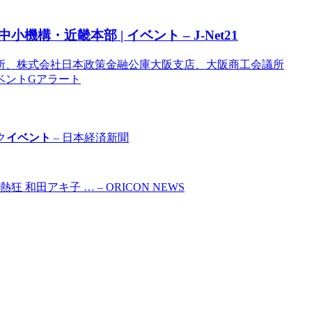
小機構・近畿本部 |
イベント
– J-Net21
券取引所、株式会社日本政策金融公庫大阪支店、大阪商工会議所
イベントGアラート
ク
イベント
– 日本経済新聞
田アキ子 … – ORICON NEWS