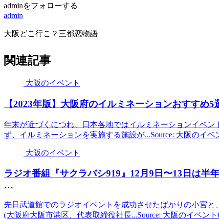
adminをフォローする
admin
大阪どこ行こ？三都恋物語
関連記事
大阪のイベント
【2023年版】
大阪
府のイルミネーションおすすめ5
年末が近づくにつれ、日本各地ではイルミネーションイベン
ず、イルミネーションを実施する施設が...Source: 大阪のイ
大阪のイベント
ラジオ番組『サクラバシ919』12月9日〜13日は
…
先日武道館でのラジオイベントを成功させたばかりの小宮と、そ
(大阪府大阪市港区、代表取締役社長...Source: 大阪のイベン