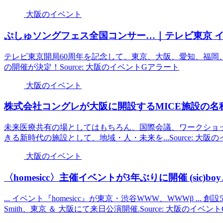
大阪のイベント
ぷしゅソングフェス全国コンサー…｜テレビ東京
テレビ東京開局60周年を記念して、東京、大阪、愛知、福岡
の開催が決定！Source: 大阪のイベントGアラート
大阪のイベント
株式会社コングレが
大阪
に開設するMICE施設の
未来医療共有の場としてはもちろん、国際会議、ワークショ
きる新時代の施設として、地域・人・未来を...Source: 大阪
大阪のイベント
〈homesicc〉主催
イベント
が3年ぶりに開催 (sic)boy
... イベント『homesicc』が東京・渋谷WWW、WWWβ ... 
Smith、東京 ＆ 大阪にて来日公演開催.Source: 大阪のイベン