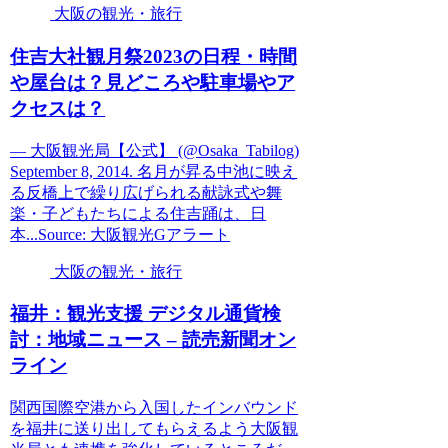
大阪の観光・旅行
住吉大社観月祭2023の日程・時間
や屋台は？見どころや駐車場やア
クセスは？
— 大阪観光局【公式】 (@Osaka_Tabilog)
September 8, 2014. 名月が昇る中池に映え
る反橋上で繰り広げられる献詠式や舞
楽・子どもたちによる住吉踊は、日
本...Source: 大阪観光Gアラート
大阪の観光・旅行
福井：
観光
支援 デジタル通貨検
討：地域ニュース – 読売新聞オン
ライン
関西国際空港から入国したインバウンド
を福井に送り出してもらえるよう大阪観