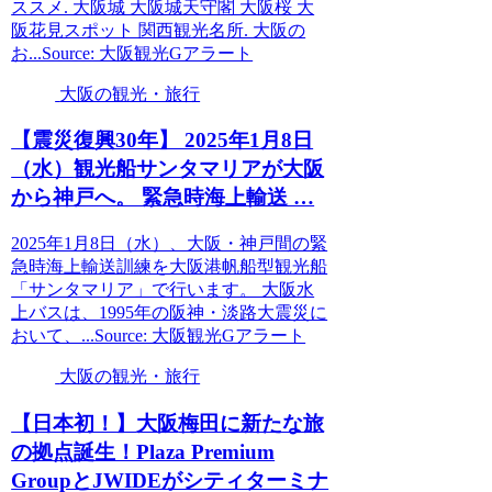
ススメ. 大阪城 大阪城天守閣 大阪桜 大
阪花見スポット 関西観光名所. 大阪の
お...Source: 大阪観光Gアラート
大阪の観光・旅行
【震災復興30年】 2025年1月8日
（水）
観光
船サンタマリアが
大阪
から神戸へ。 緊急時海上輸送 …
2025年1月8日（水）、大阪・神戸間の緊
急時海上輸送訓練を大阪港帆船型観光船
「サンタマリア」で行います。 大阪水
上バスは、1995年の阪神・淡路大震災に
おいて、...Source: 大阪観光Gアラート
大阪の観光・旅行
【日本初！】
大阪
梅田に新たな旅
の拠点誕生！Plaza Premium
GroupとJWIDEがシティターミナ