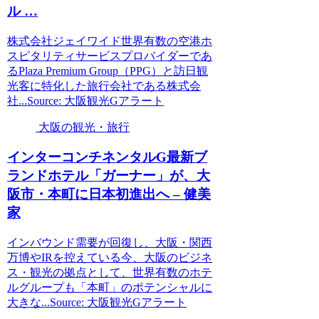
ル …
株式会社ジェイワイド世界有数の空港ホ
スピタリティサービスプロバイダーであ
るPlaza Premium Group（PPG）と訪日観
光客に特化した旅行会社である株式会
社...Source: 大阪観光Gアラート
大阪の観光・旅行
インターコンチネンタルG最新ブ
ランドホテル「ガーナー」が、
大
阪
市・本町に日本初進出へ – 健美
家
インバウンド需要が回復し、大阪・関西
万博やIRを控えている今、大阪のビジネ
ス・観光の拠点として、世界有数のホテ
ルグループも「本町」のポテンシャルに
大きな...Source: 大阪観光Gアラート