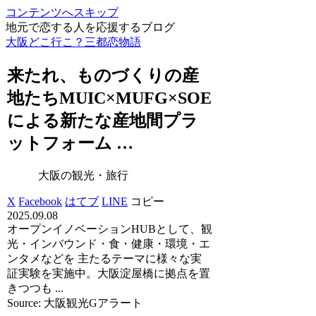
コンテンツへスキップ
地元で恋する人を応援するブログ
大阪どこ行こ？三都恋物語
来たれ、ものづくりの産
地たち​MUIC×MUFG×SOE
による新たな産地間プラ
ットフォーム …
大阪の観光・旅行
X
Facebook
はてブ
LINE
コピー
2025.09.08
オープンイノベーションHUBとして、観
光・インバウンド・食・健康・環境・エ
ンタメなどを 主たるテーマに様々な実
証実験を実施中。大阪淀屋橋に拠点を置
きつつも ...
Source: 大阪観光Gアラート