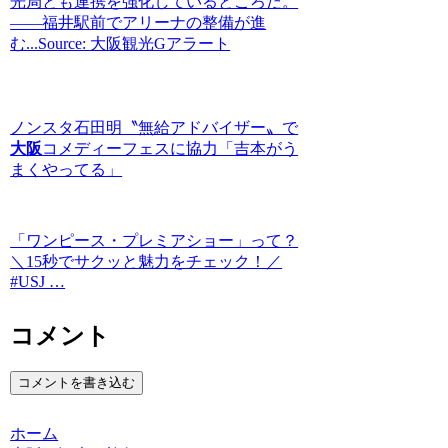
光局とも連携を強化しているところだ。
――福井駅前でアリーナの整備が進
む...Source: 大阪観光Gアラート
ノンスタ石田明〝無給アドバイザー〟で
大阪
コメディーフェスに協力「吉本がう
まくやってる」
「ワンピース・プレミアショー」って？
＼15秒でサクッと魅力をチェック！／
#USJ …
コメント
コメントを書き込む
ホーム