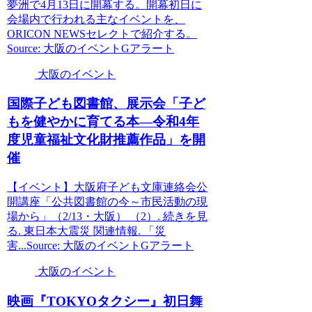
夢洲で4月13日に開幕する。開幕初日に
会場内で行われる主なイベントを、
ORICON NEWSセレクトで紹介する。
Source: 大阪のイベントGアラート
大阪のイベント
国際子ども図書館、展示会「子ど
もを健やかに育てる本―令和4年
度児童福祉文化財推薦作品」を開
催
【イベント】大阪府子ども文庫連絡会公
開講座「公共図書館の今～市民活動の現
場から」（2/13・大阪） （2）. 続きを見
る. 東日本大震災 関連情報. 「災
害...Source: 大阪のイベントGアラート
大阪のイベント
映画『TOKYOタクシー』初日舞