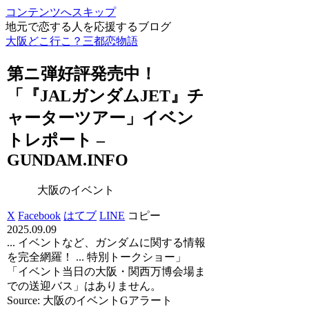
コンテンツへスキップ
地元で恋する人を応援するブログ
大阪どこ行こ？三都恋物語
第ニ弾好評発売中！
「『JALガンダムJET』チ
ャーターツアー」
イベン
ト
レポート –
GUNDAM.INFO
大阪のイベント
X
Facebook
はてブ
LINE
コピー
2025.09.09
... イベントなど、ガンダムに関する情報
を完全網羅！ ... 特別トークショー」
「イベント当日の大阪・関西万博会場ま
での送迎バス」はありません。
Source: 大阪のイベントGアラート