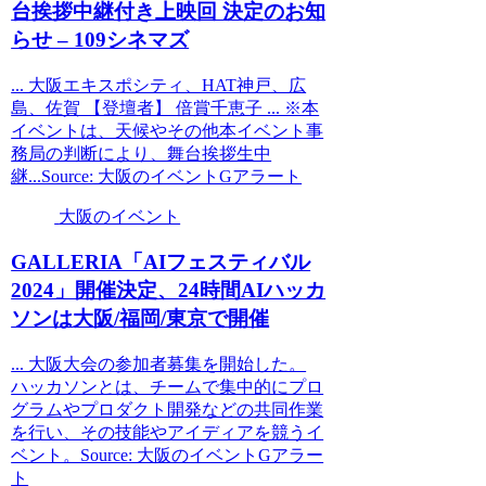
台挨拶中継付き上映回 決定のお知
らせ – 109シネマズ
... 大阪エキスポシティ、HAT神戸、広
島、佐賀 【登壇者】 倍賞千恵子 ... ※本
イベントは、天候やその他本イベント事
務局の判断により、舞台挨拶生中
継...Source: 大阪のイベントGアラート
大阪のイベント
GALLERIA「AIフェスティバル
2024」開催決定、24時間AIハッカ
ソンは
大阪
/福岡/東京で開催
... 大阪大会の参加者募集を開始した。
ハッカソンとは、チームで集中的にプロ
グラムやプロダクト開発などの共同作業
を行い、その技能やアイディアを競うイ
ベント。Source: 大阪のイベントGアラー
ト