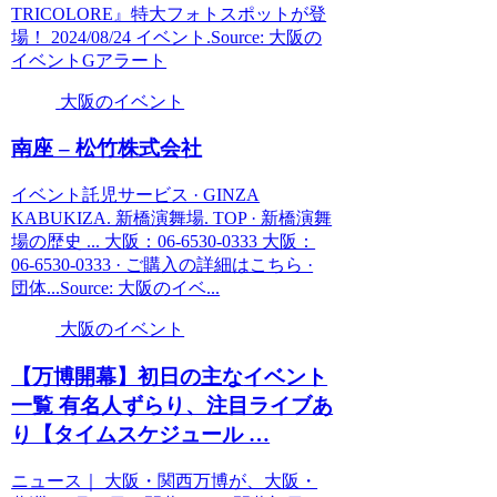
TRICOLORE』特大フォトスポットが登
場！ 2024/08/24 イベント.Source: 大阪の
イベントGアラート
大阪のイベント
南座 – 松竹株式会社
イベント託児サービス · GINZA
KABUKIZA. 新橋演舞場. TOP · 新橋演舞
場の歴史 ... 大阪：06-6530-0333 大阪：
06-6530-0333 · ご購入の詳細はこちら ·
団体...Source: 大阪のイベ...
大阪のイベント
【万博開幕】初日の主な
イベント
一覧 有名人ずらり、注目ライブあ
り【タイムスケジュール …
ニュース｜ 大阪・関西万博が、大阪・