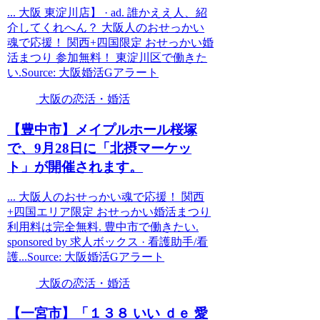
... 大阪 東淀川店】 · ad. 誰かええ人、紹
介してくれへん？ 大阪人のおせっかい
魂で応援！ 関西+四国限定 おせっかい婚
活まつり 参加無料！ 東淀川区で働きた
い.Source: 大阪婚活Gアラート
大阪の恋活・婚活
【豊中市】メイプルホール桜塚
で、9月28日に「北摂マーケッ
ト」が開催されます。
... 大阪人のおせっかい魂で応援！ 関西
+四国エリア限定 おせっかい婚活まつり
利用料は完全無料. 豊中市で働きたい.
sponsored by 求人ボックス · 看護助手/看
護...Source: 大阪婚活Gアラート
大阪の恋活・婚活
【一宮市】「１３８ いい ｄｅ 愛