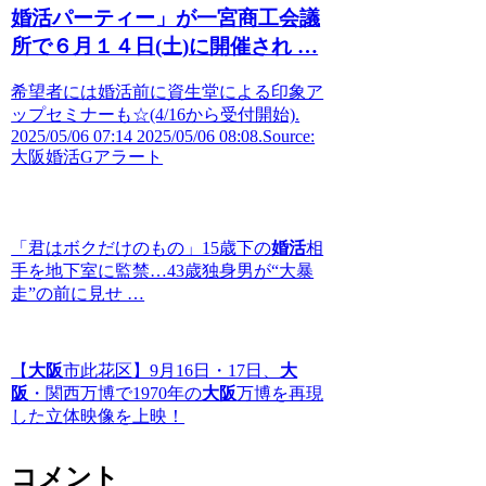
婚活
パーティー」が一宮商工会議
所で６月１４日(土)に開催され …
希望者には婚活前に資生堂による印象ア
ップセミナーも☆(4/16から受付開始).
2025/05/06 07:14 2025/05/06 08:08.Source:
大阪婚活Gアラート
「君はボクだけのもの」15歳下の
婚活
相
手を地下室に監禁…43歳独身男が“大暴
走”の前に見せ …
【
大阪
市此花区】9月16日・17日、
大
阪
・関西万博で1970年の
大阪
万博を再現
した立体映像を上映！
コメント