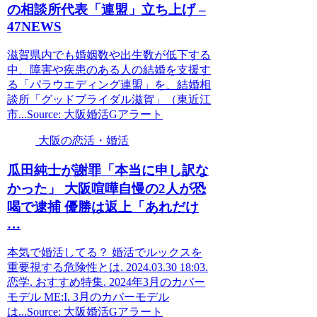
の相談所代表「連盟」立ち上げ –
47NEWS
滋賀県内でも婚姻数や出生数が低下する
中、障害や疾患のある人の結婚を支援す
る「パラウエディング連盟」を、結婚相
談所「グッドブライダル滋賀」（東近江
市...Source: 大阪婚活Gアラート
大阪の恋活・婚活
瓜田純士が謝罪「本当に申し訳な
かった」
大阪
喧嘩自慢の2人が恐
喝で逮捕 優勝は返上「あれだけ
…
本気で婚活してる？ 婚活でルックスを
重要視する危険性とは. 2024.03.30 18:03.
恋学. おすすめ特集. 2024年3月のカバー
モデル ME:I. 3月のカバーモデル
は...Source: 大阪婚活Gアラート