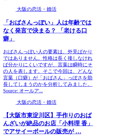
大阪の恋活・婚活
「おばさんっぽい」人は年齢では
なく発言で決まる？ 「老ける口
癖」
おばさんっぽい人の要素は、外見ばかり
ではありません。性格は長く接しなけれ
ば分かりにくいですが、言葉は瞬時にそ
の人を表します。そこで今回は、どんな
言葉（口癖）が「おばさん」っぽさを助
長してしまうのかを分析してみました。
Source: オールア...
大阪の恋活・婚活
【
大阪
市東淀川区】手作りのおば
んざいが絶品のお店「小料理 香」
でアサイーボールの販売が …