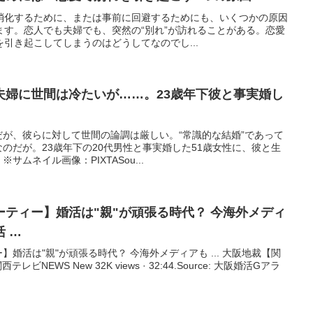
消化するために、または事前に回避するためにも、いくつかの原因
ます。恋人でも夫婦でも、突然の“別れ”が訪れることがある。恋愛
引き起こしてしまうのはどうしてなのでし...
夫婦に世間は冷たいが……。23歳年下彼と事実婚し
が、彼らに対して世間の論調は厳しい。“常識的な結婚”であって
のだが。23歳年下の20代男性と事実婚した51歳女性に、彼と生
ムネイル画像：PIXTASou...
ーティー】
婚活
は"親"が頑張る時代？ 今海外メディ
活
…
婚活は"親"が頑張る時代？ 今海外メディアも ... 大阪地裁【関
ビNEWS New 32K views · 32:44.Source: 大阪婚活Gアラ