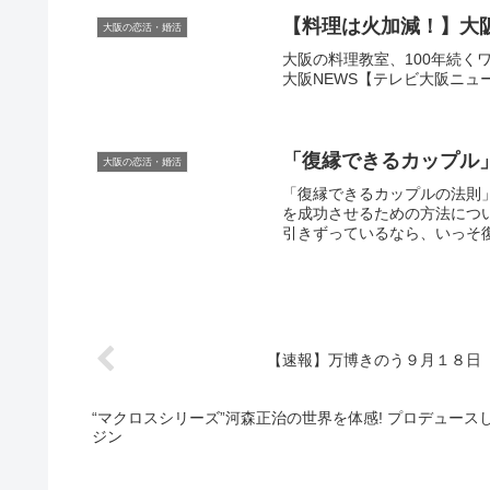
【料理は火加減！】
大
大阪の恋活・婚活
大阪の料理教室、100年続くワケ. 25
大阪NEWS【テレビ大阪ニュース】•2
「復縁できるカップル
大阪の恋活・婚活
「復縁できるカップルの法則
を成功させるための方法につ
引きずっているなら、いっそ復
【速報】万博きのう９月１８日（木
“マクロスシリーズ”河森正治の世界を体感! プロデュースした
ジン