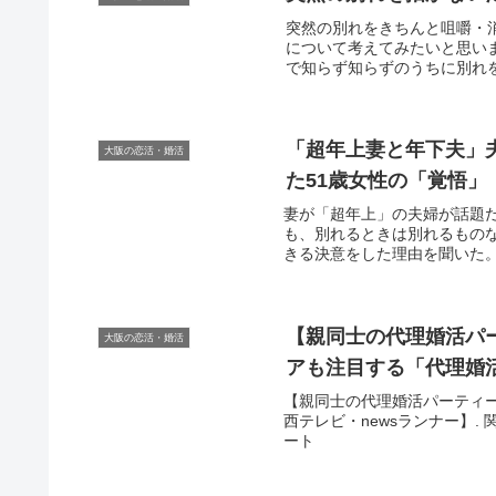
突然の別れをきちんと咀嚼・
について考えてみたいと思い
で知らず知らずのうちに別れを
「超年上妻と年下夫」
大阪の恋活・婚活
た51歳女性の「覚悟」
妻が「超年上」の夫婦が話題だ
も、別れるときは別れるものな
きる決意をした理由を聞いた。※サ
【親同士の代理
婚活
パ
大阪の恋活・婚活
アも注目する「代理
婚
【親同士の代理婚活パーティー】
西テレビ・newsランナー】. 関西テレ
ート