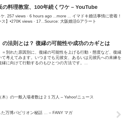
阪
の料理教室、100年続くワケ – YouTube
7 views · 6 hours ago ...more ... イマドキ婚活事情に密着！
70K views · 17...Source: 大阪婚活Gアラート
」の法則とは？ 復縁の可能性や成功のカギとは
」＝別れた原因別に、復縁の可能性を上げる行動・態度など、復縁
いて考えてみます。いつまでも元彼女、あるいは元彼氏への未練を
縁に向けて行動するのもひとつの方法です。...
）の一般入場者数は２１万人 – Yahoo!ニュース
万博パビリオン秘話 … – FANY マガ