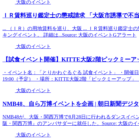
大阪のイベント
ＩＲ賃料巡り鑑定士の懲戒請求 「
大阪
市誘導で不当
... （ＩＲ）の用地賃料を巡り、大阪 ... ＩＲ賃料巡り鑑定士
キングイベント。 詳細は...Source: 大阪のイベントGアラート
大阪のイベント
【試食
イベント
開催】KITTE
大阪
2階ピックミーア
・イベント名：「とりかわぐるぐる 試食イベント」 ・開催日時：2
19:00（予定） ・場所：KITTE大阪2階「ピックミーアップ」 ・.
大阪のイベント
NMB48、自ら万博
イベント
を企画 | 朝日新聞デジタ
NMB48が、大阪・関西万博で8月28日に行われるダンスイベント『センス・
阪・関西万博』のアンバサダーに就任した。Source: 大阪の
大阪のイベント