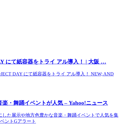
T DAY にて紙容器をトライ アル導入！ |
大阪
…
PROJECT DAY にて紙容器をトライ アル導入！ NEW; AND
音楽・舞踊
イベント
が人気 – Yahoo!ニュース
にした展示や地方色豊かな音楽・舞踊イベントで人気を集
のイベントGアラート