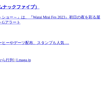
フエムナックファイブ）
ョー～』は、『Warai Mrai Fes 2023』初日の夜を彩る屋
ントGアラート
ーヒーやデーツ配布、スタンプも人気 …
| Lmaga.jp