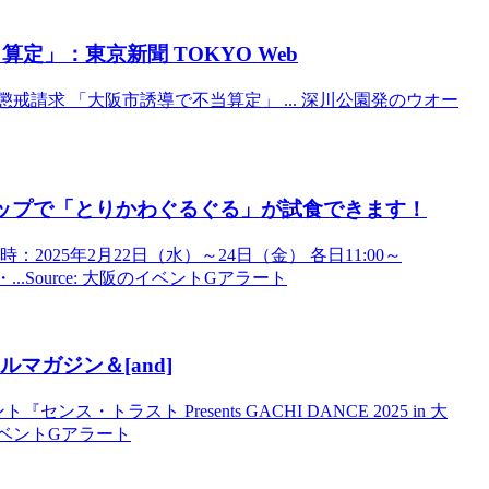
算定」：東京新聞 TOKYO Web
の懲戒請求 「大阪市誘導で不当算定」 ... 深川公園発のウオー
ップで「とりかわぐるぐる」が試食できます！
025年2月22日（水）～24日（金） 各日11:00～
..Source: 大阪のイベントGアラート
ルマガジン＆[and]
トラスト Presents GACHI DANCE 2025 in 大
イベントGアラート