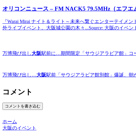
オリコンニュース – FM NACK5 79.5MHz（エ
『Warai Mirai ナイト＆ライト～未来へ繋ぐエンターテイメントシ
外ライブイベント。大阪城公園の木々...Source: 大阪のイベ
万博飛び出し
大阪
駅前に…期間限定「サウジアラビア館」コ
万博飛び出し…
大阪
駅前「サウジアラビア館別館」爆誕、朝から行列 
コメント
コメントを書き込む
ホーム
大阪のイベント