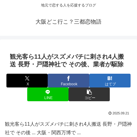
地元で恋する人を応援するブログ
大阪どこ行こ？三都恋物語
観光
客ら11人がスズメバチに刺され4人搬
送 長野・戸隠神社で その後、業者が駆除
X
Facebook
はてブ
LINE
コピー
2025.09.21
観光客ら11人がスズメバチに刺され4人搬送 長野・戸隠神
社で その後 ... 大阪・関西万博で ...