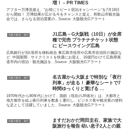
増！ – PR TIMES
アフター万博見据え、“お得にリピート宿泊キャンペーン”を7月18日
から開始！ 万博効果が広がる今をチャンスと捉え、和歌山市観光協
会では、さらなる宿泊需要の...Source: 大阪観光Gアラート
J1広島－G
大阪
戦（10日）が全席
大阪の観光・旅行
種で完売 プラチナチケット状態
に ピースウイング広島
広島銀行が3出張所を移転統合 東広島市役所や広島市佐伯区の施設な
ど. 中国新聞 · サイクリストを快適にお迎え、16億円かけて広島県尾
道市内の宿泊・観光施設を...Source: 大阪観光Gアラート
名古屋から
大阪
まで特別な「夜行
大阪の観光・旅行
列車」が走る！ 豪華なシートで7
時間ゆっくりと寛げる …
1970年代から80年代にかけて、国鉄（現在のJR各社）は、大都市と
地方都市を結ぶ夜行列車を数多く運行し、ビジネス客や観光客の便利
な足として活躍していました...Source: 大阪観光Gアラート
ますだおかだ岡田圭右、家族で
大
大阪の観光・旅行
阪
旅行を報告 幼い息子2人との親