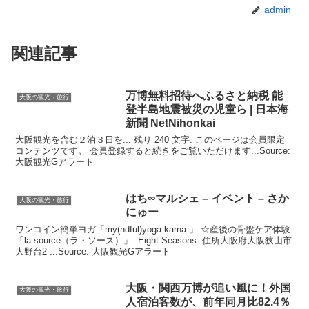
admin
関連記事
万博無料招待へふるさと納税 能
大阪の観光・旅行
登半島地震被災の児童ら | 日本海
新聞 NetNihonkai
大阪観光を含む２泊３日を... 残り 240 文字. このページは会員限定
コンテンツです。 会員登録すると続きをご覧いただけます...Source:
大阪観光Gアラート
はち∞マルシェ – イベント – さか
大阪の観光・旅行
にゅー
ワンコイン簡単ヨガ「my(ndful)yoga karna.」 ☆産後の骨盤ケア体験
「la source（ラ・ソース）」. Eight Seasons. 住所大阪府大阪狭山市
大野台2-...Source: 大阪観光Gアラート
大阪
・関西万博が追い風に！外国
大阪の観光・旅行
人宿泊客数が、前年同月比82.4％