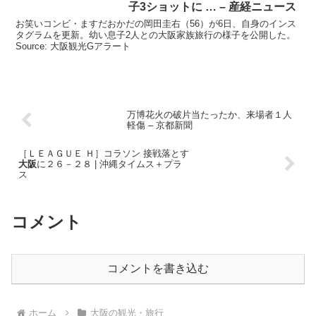
子3ショットに … – 産経ニュース
お笑いコンビ・ますだおかだの岡田圭右（56）が6日、自身のインス
タグラムを更新。幼い息子2人との大阪家族旅行の様子を公開した。
Source: 大阪観光Gアラート
万博花火の破片当たったか、来場者１人
軽傷 – 京都新聞
［ＬＥＡＧＵＥ Ｈ］コラソン 接戦落とす
大阪
に２６－２８ | 沖縄タイムス＋プラ
ス
コメント
コメントを書き込む
ホーム
大阪の観光・旅行