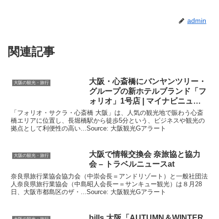
admin
関連記事
大阪
・心斎橋にバンヤンツリー・
大阪の観光・旅行
グループの新ホテルブランド「フ
ォリオ」1号店 | マイナビニュー
ス
「フォリオ・サクラ・心斎橋 大阪」は、人気の観光地で賑わう心斎
橋エリアに位置し、長堀橋駅から徒歩5分という、ビジネスや観光の
拠点として利便性の高い...Source: 大阪観光Gアラート
大阪
で情報交換会 奈旅協と協力
大阪の観光・旅行
会 – トラベルニュースat
奈良県旅行業協会協力会（中崇会長＝アンドリゾート）と一般社団法
人奈良県旅行業協会（中島昭人会長ー＝サンキュー観光）は８月28
日、大阪市都島区のザ・...Source: 大阪観光Gアラート
bills
大阪
「AUTUMN＆WINTER
大阪の観光・旅行