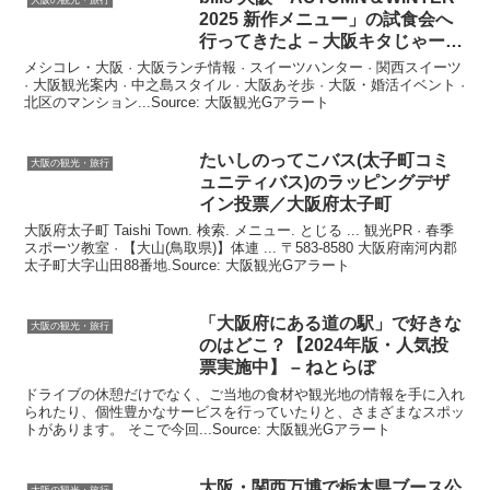
2025 新作メニュー」の試食会へ
行ってきたよ – 大阪キタじゃーな
る
メシコレ・大阪 · 大阪ランチ情報 · スイーツハンター · 関西スイーツ
· 大阪観光案内 · 中之島スタイル · 大阪あそ歩 · 大阪・婚活イベント ·
北区のマンション...Source: 大阪観光Gアラート
たいしのってこバス(太子町コミ
大阪の観光・旅行
ュニティバス)のラッピングデザ
イン投票／
大阪
府太子町
大阪府太子町 Taishi Town. 検索. メニュー. とじる ... 観光PR · 春季
スポーツ教室 · 【大山(鳥取県)】体連 ... 〒583-8580 大阪府南河内郡
太子町大字山田88番地.Source: 大阪観光Gアラート
「
大阪
府にある道の駅」で好きな
大阪の観光・旅行
のはどこ？【2024年版・人気投
票実施中】 – ねとらぼ
ドライブの休憩だけでなく、ご当地の食材や観光地の情報を手に入れ
られたり、個性豊かなサービスを行っていたりと、さまざまなスポッ
トがあります。 そこで今回...Source: 大阪観光Gアラート
大阪
・関西万博で栃木県ブース公
大阪の観光・旅行