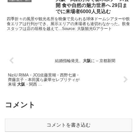
開 食や自然の魅力世界へ 29日ま
でに来場者6000人見込む
四季折々の風景や観光名所を映像で見られる球体ドームシアターや飲
食エリアは行列ができ、展示エリアの来場者も途切れなかった。飲食
スタッフは店の垣根を越えて...Source: 大阪観光Gアラート
結婚指輪発見、
大阪
に – 京都新聞
NiziU RIMA・JO1佐藤景瑚・西野七瀬・
齊藤京子・本田翼ら豪華セレブリティが
来場
大阪
・関西 …
コメント
コメントを書き込む