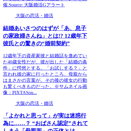
催.Source: 大阪婚活Gアラート
大阪の恋活・婚活
結婚あいさつのはずが「あ、息子
の家政婦さんね」とは!? 12歳年下
彼氏との驚きの“婚前契約”
12歳年下の資産家彼と結婚話を進めてい
た40歳女性だが、彼が出した「結婚の条
件」に愕然とする。「お試しする？」と
言われ彼の家に行ったところ、母親から
はまさかの言葉が。その後の彼女の行動
も驚くべきものだった。※サムネイル画
像：PIXTASou...
大阪の恋活・婚活
「よかれと思って」が実は迷惑行
為に……？ “おばさん認定”されて
しまう「母親面」の正体とは