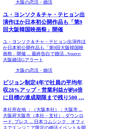
大阪の恋活・婚活
ユ・ヨンソク＆チャ・テヒョン出
演作ほか日本初公開作品も「第9
回
大阪
韓国映画祭」開催
ユ・ヨンソク＆チャ・テヒョン出演作ほ
か日本初公開作品も「第9回大阪韓国映
画祭」開催 ... 最終告白で婚活...Source:
大阪婚活Gアラート
大阪の恋活・婚活
ビジョン制定4年で社員の平均年
収28%アップ・営業利益が約4倍
に目標の達成期限まで残り500 …
本社所在地 ：（大阪本社）：大阪市 ...
大阪府大阪市（本社・支社）. ダウンロ
ード. プレス ... 日本コムシンク、オフィ
スでエンジニア限定の婚活イベントを開