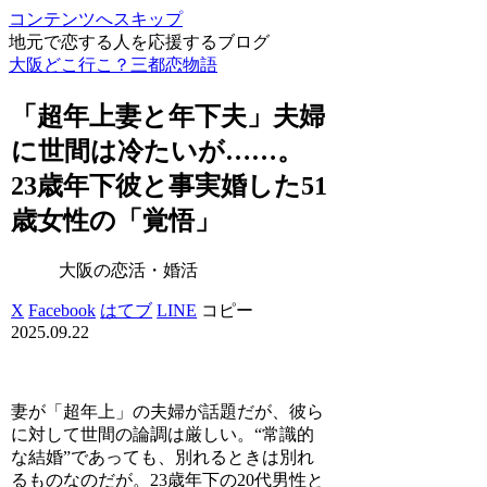
コンテンツへスキップ
地元で恋する人を応援するブログ
大阪どこ行こ？三都恋物語
「超年上妻と年下夫」夫婦
に世間は冷たいが……。
23歳年下彼と事実婚した51
歳女性の「覚悟」
大阪の恋活・婚活
X
Facebook
はてブ
LINE
コピー
2025.09.22
妻が「超年上」の夫婦が話題だが、彼ら
に対して世間の論調は厳しい。“常識的
な結婚”であっても、別れるときは別れ
るものなのだが。23歳年下の20代男性と