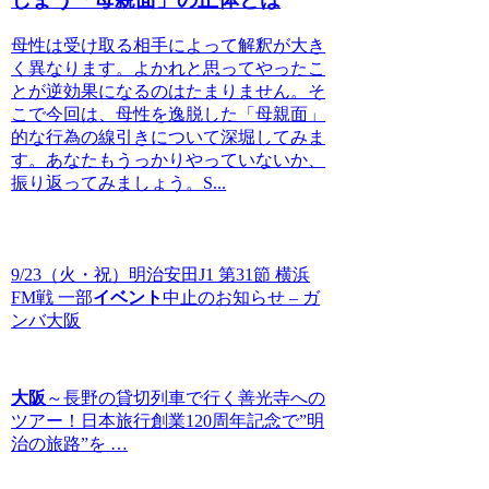
母性は受け取る相手によって解釈が大き
く異なります。よかれと思ってやったこ
とが逆効果になるのはたまりません。そ
こで今回は、母性を逸脱した「母親面」
的な行為の線引きについて深堀してみま
す。あなたもうっかりやっていないか、
振り返ってみましょう。S...
9/23（火・祝）明治安田J1 第31節 横浜
FM戦 一部
イベント
中止のお知らせ – ガ
ンバ大阪
大阪
～長野の貸切列車で行く善光寺への
ツアー！日本旅行創業120周年記念で”明
治の旅路”を …