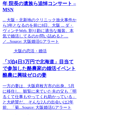
年 院長の遺族ら追悼コンサート –
MSN
... 大阪・北新地のクリニック放火事件か
ら3年となるのを前に8日、大阪 ... ダ・
ヴィンチWeb. 割り勘に適当な服装。本
気で婚活してるのか問い詰めると…
／...Source: 大阪婚活Gアラート
大阪の恋活・婚活
「3泊4日3万円で北海道」目当て
で参加した酪農家の
婚活
イベント
酪農に興味ゼロの妻
一方の妻は、大阪府枚方市の出身。5月
に移住し、観覧に来ていた夫の父も「明
るくて仕事もやってくれ助かっている」
と大絶賛だ。 そんな2人の出会いは2年
前、「菊...Source: 大阪婚活Gアラート