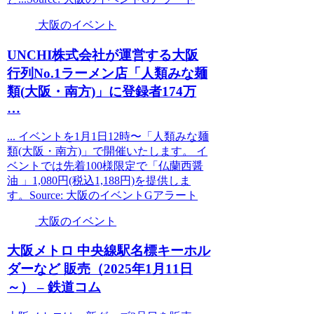
大阪のイベント
UNCHI株式会社が運営する
大阪
行列No.1ラーメン店「人類みな麺
類(
大阪
・南方)」に登録者174万
…
... イベントを1月1日12時〜「人類みな麺
類(大阪・南方)」で開催いたします。 イ
ベントでは先着100様限定で「仏蘭西醤
油 」1,080円(税込1,188円)を提供しま
す。Source: 大阪のイベントGアラート
大阪のイベント
大阪
メトロ 中央線駅名標キーホル
ダーなど 販売（2025年1月11日
～） – 鉄道コム