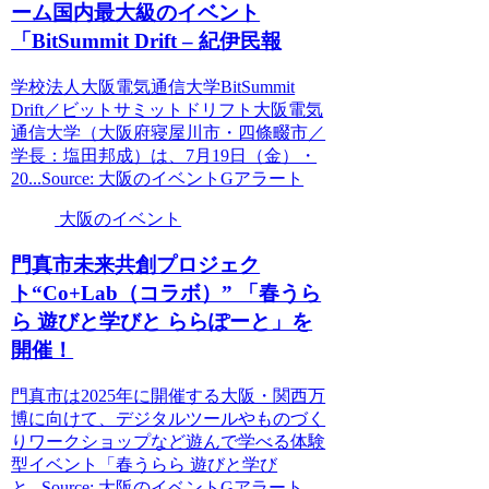
ーム国内最大級の
イベント
「BitSummit Drift – 紀伊民報
学校法人大阪電気通信大学BitSummit
Drift／ビットサミットドリフト大阪電気
通信大学（大阪府寝屋川市・四條畷市／
学長：塩田邦成）は、7月19日（金）・
20...Source: 大阪のイベントGアラート
大阪のイベント
門真市未来共創プロジェク
ト“Co+Lab（コラボ）” 「春うら
ら 遊びと学びと ららぽーと」を
開催！
門真市は2025年に開催する大阪・関西万
博に向けて、デジタルツールやものづく
りワークショップなど遊んで学べる体験
型イベント「春うらら 遊びと学び
と...Source: 大阪のイベントGアラート