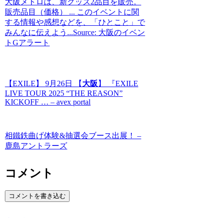
大阪メトロは、新グッズ2品目を販売。
販売品目（価格） ... このイベントに関
する情報や感想などを、「ひとこと」で
みんなに伝えよう...Source: 大阪のイベン
トGアラート
【EXILE】 9月26日 【
大阪
】 『EXILE
LIVE TOUR 2025 “THE REASON”
KICKOFF … – avex portal
相鐵鉄曲げ体験&抽選会ブース出展！ –
鹿島アントラーズ
コメント
コメントを書き込む