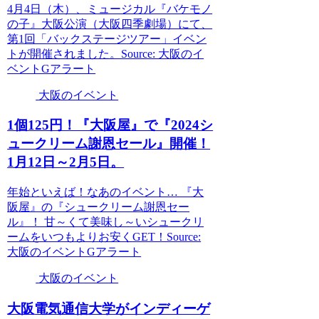
4月4日（木）、ミュージカル『バケモノ
の子』大阪公演（大阪四季劇場）にて、
第1回「バックステージツアー」イベン
トが開催されました。Source: 大阪のイ
ベントGアラート
大阪のイベント
1個125円！『
大阪
屋』で『2024シ
ュークリーム謝恩セール』開催！
1月12日～2月5日。
年始といえば！なあのイベント… 『大
阪屋』の『シュークリーム謝恩セー
ル』！ 甘～くて美味し～いシュークリ
ームをいつもよりお安くGET！Source:
大阪のイベントGアラート
大阪のイベント
大阪
電気通信大学がインディーゲ