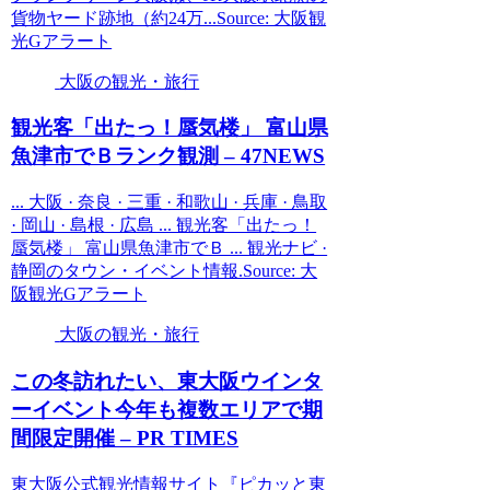
貨物ヤード跡地（約24万...Source: 大阪観
光Gアラート
大阪の観光・旅行
観光
客「出たっ！蜃気楼」 富山県
魚津市でＢランク観測 – 47NEWS
... 大阪 · 奈良 · 三重 · 和歌山 · 兵庫 · 鳥取
· 岡山 · 島根 · 広島 ... 観光客「出たっ！
蜃気楼」 富山県魚津市でＢ ... 観光ナビ ·
静岡のタウン・イベント情報.Source: 大
阪観光Gアラート
大阪の観光・旅行
この冬訪れたい、東
大阪
ウインタ
ーイベント今年も複数エリアで期
間限定開催 – PR TIMES
東大阪公式観光情報サイト『ピカッと東