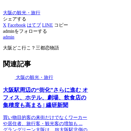
大阪の観光・旅行
シェアする
X
Facebook
はてブ
LINE
コピー
adminをフォローする
admin
大阪どこ行こ？三都恋物語
関連記事
大阪の観光・旅行
大阪
駅周辺の“街化”さらに進む オ
フィス、ホテル、劇場、飲食店の
集積度も高まる | 繊研新聞
買い物目的客の来街だけでなくワーカー
や居住者、旅行客・観光客の増加も ...
グラングリーン大阪は、JR大阪駅北側の