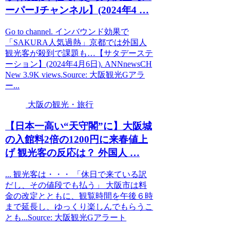
ーパーJチャンネル】(2024年4 …
Go to channel. インバウンド効果で
「SAKURA人気過熱」京都では外国人
観光客が殺到で課題も…【サタデーステ
ーション】(2024年4月6日). ANNnewsCH
New 3.9K views.Source: 大阪観光Gアラ
ー...
大阪の観光・旅行
【日本一高い“天守閣”に】
大阪
城
の入館料2倍の1200円に来春値上
げ
観光
客の反応は？ 外国人 …
... 観光客は・・・ 「休日で来ている訳
だし、その値段でも払う」 大阪市は料
金の改定とともに、観覧時間を午後６時
まで延長し、ゆっくり楽しんでもらうこ
とも...Source: 大阪観光Gアラート