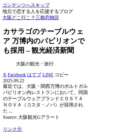
コンテンツへスキップ
地元で恋する人を応援するブログ
大阪どこ行こ？三都恋物語
カサラゴのテーブルウェ
ア 万博内のパビリオンで
も採用 –
観光
経済新聞
大阪の観光・旅行
X
Facebook
はてブ
LINE
コピー
2025.09.22
最近では、大阪・関西万博のポルトガル
パビリオン内レストランにおいて、同国
のテーブルウェアブランドＣＯＳＴＡ
ＮＯＶＡ（コスタ・ノバ）が採用され
た ...
Source: 大阪観光Gアラート
リンク元