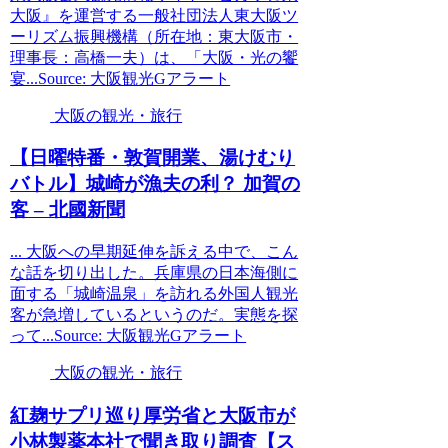
大阪』を運営する一般社団法人東大阪ツ
ーリズム振興機構（所在地：東大阪市・
理事長：高橋一夫）は、「大阪・光の饗
宴...Source: 大阪観光Gアラート
大阪の観光・旅行
【日曜特番・敦賀開業、湯けむり
バトル】城崎が漁夫の利？ 加賀の
客 – 北國新聞
... 大阪への早期延伸を訴える中で、こん
な話を切り出した。兵庫県の日本海側に
面する「城崎温泉」を訪れる外国人観光
客が急増しているというのだ。実態を探
って...Source: 大阪観光Gアラート
大阪の観光・旅行
紅麹サプリ巡り厚労省と
大阪
市が
小林製薬本社で聞き取り調査【ス