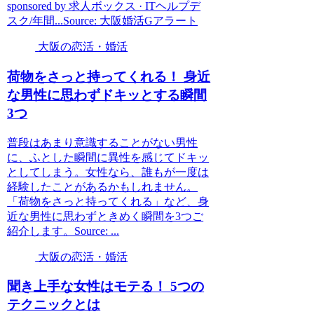
sponsored by 求人ボックス · ITヘルプデ
スク/年間...Source: 大阪婚活Gアラート
大阪の恋活・婚活
荷物をさっと持ってくれる！ 身近
な男性に思わずドキッとする瞬間
3つ
普段はあまり意識することがない男性
に、ふとした瞬間に異性を感じてドキッ
としてしまう。女性なら、誰もが一度は
経験したことがあるかもしれません。
「荷物をさっと持ってくれる」など、身
近な男性に思わずときめく瞬間を3つご
紹介します。Source: ...
大阪の恋活・婚活
聞き上手な女性はモテる！ 5つの
テクニックとは