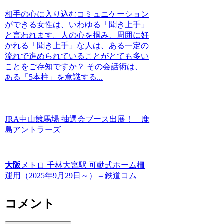
相手の心に入り込むコミュニケーション
ができる女性は、いわゆる「聞き上手」
と言われます。人の心を掴み、周囲に好
かれる「聞き上手」な人は、ある一定の
流れで進められていることがとても多い
ことをご存知ですか？ その会話術は、
ある「5本柱」を意識する...
JRA中山競馬場 抽選会ブース出展！ – 鹿
島アントラーズ
大阪
メトロ 千林大宮駅 可動式ホーム柵
運用（2025年9月29日～） – 鉄道コム
コメント