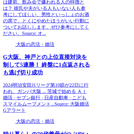
は建前。飲み会で嫌われる人の特徴と
は？ 彼氏や夫がいる人もいない人も参
考にしてほしい、男性といっしょのお酒
の席で、とくにやめたほうがいい行動に
ついてお話しします。ぜひ参考にしてく
ださい。Source: オ...
大阪の恋活・婚活
G
大阪
、神戸との上位直接対決を
制して5連勝！ 終盤に1点返される
も逃げ切り成功
2024明治安田J1リーグ第19節が22日に行
われ、ガンバ大阪 ... 茨城で始める ＡＩ
婚活 · セブン銀行 · 日産自動車 · こども
スマイルムーブメント...Source: 大阪婚活
Gアラート
大阪の恋活・婚活