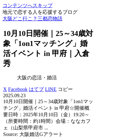
コンテンツへスキップ
地元で恋する人を応援するブログ
大阪どこ行こ？三都恋物語
10月10日開催｜25～34歳対
象「1on1マッチング」
婚
活
イベント in 甲府｜入倉
秀
大阪の恋活・婚活
X
Facebook
はてブ
LINE
コピー
2025.09.23
10月10日開催｜25～34歳対象「1on1マッ
チング」婚活イベント in 甲府☆開催概
要日時：2025年10月10日（金）19:20～
（所要時間：約1時間）会場：ななカフ
ェ（山梨県甲府市 ...
Source: 大阪婚活Gアラート