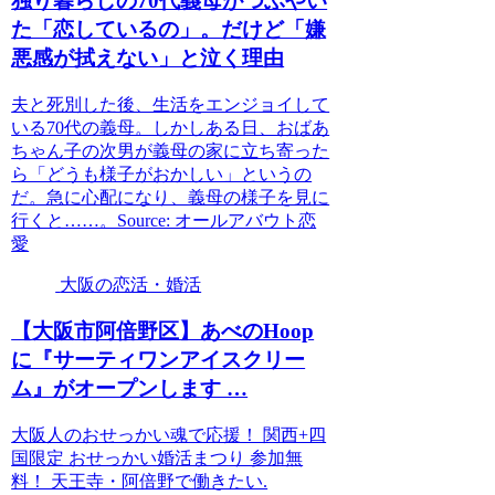
独り暮らしの70代義母がつぶやい
た「恋しているの」。だけど「嫌
悪感が拭えない」と泣く理由
夫と死別した後、生活をエンジョイして
いる70代の義母。しかしある日、おばあ
ちゃん子の次男が義母の家に立ち寄った
ら「どうも様子がおかしい」というの
だ。急に心配になり、義母の様子を見に
行くと……。Source: オールアバウト恋
愛
大阪の恋活・婚活
【
大阪
市阿倍野区】あべのHoop
に『サーティワンアイスクリー
ム』がオープンします …
大阪人のおせっかい魂で応援！ 関西+四
国限定 おせっかい婚活まつり 参加無
料！ 天王寺・阿倍野で働きたい.