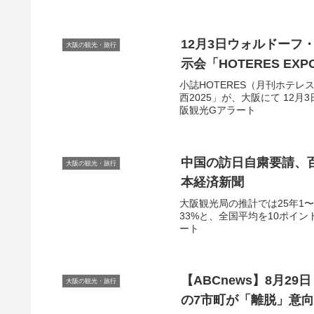
12月3日ウォルドーフ
大阪の観光・旅行
示会「HOTERES EXP
小誌HOTERES（月刊ホテレ
西2025」が、大阪にて 12月3
阪観光Gアラート
中国の訪日自粛要請、百
大阪の観光・旅行
本経済新聞
大阪観光局の推計では25年1
33%と、全国平均を10ポイント
ート
【ABCnews】8月2
大阪の観光・旅行
の7市町が「離脱」意向