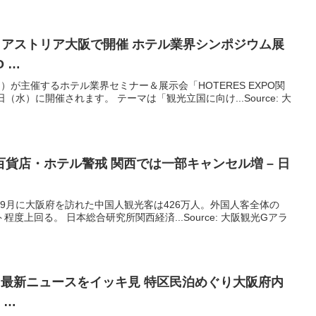
・アストリア
大阪
で開催 ホテル業界シンポジウム展
O …
ス）が主催するホテル業界セミナー＆展示会「HOTERES EXPO関
日（水）に開催されます。 テーマは「観光立国に向け...Source: 大
貨店・ホテル警戒 関西では一部キャンセル増 – 日
〜9月に大阪府を訪れた中国人観光客は426万人。外国人客全体の
程度上回る。 日本総合研究所関西経済...Source: 大阪観光Gアラ
9日 最新ニュースをイッキ見 特区民泊めぐり
大阪
府内
 …