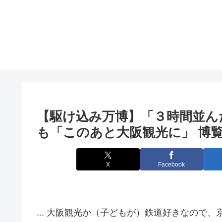
【駆け込み万博】「３時間並ん
も「このあと
大阪観光
に」 博覧
X
Facebook
... 大阪観光か（子どもが）鉄道好きなので