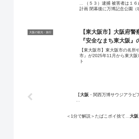
... （５３）逮捕 被害者は１
計画 閉幕後に万博記念公園（吹田
【東
大阪
市】
大阪
府警
大阪の観光・旅行
『安全なまち東
大阪
』
【東大阪市】東大阪市の名所や
市』が2025年11月から東大
ト
【
大阪
・関西万博サウジアラビ
…
＜1分で解説＞たばこポイ捨て…
大阪