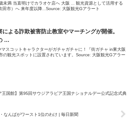
６歳未満 当直明けでカラオケ店へ 大阪 ... 観光資源として活用する
市）へ 来年度以降...Source: 大阪観光Gアラート
察による詐欺被害防止教室やマーチングが開催。
の …
マスコットキャラクターがガチャガチャに！『街ガチャ in東大阪
阪市の観光スポットに設置されています。Source: 大阪観光Gアラー
ア王国館】第95回サウジアラビア王国ナショナルデー公式記念式典
・なんばがワースト1位のわけ | 毎日新聞