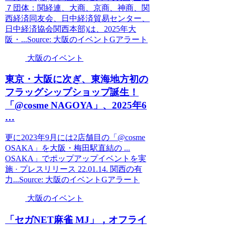
７団体：関経連、大商、京商、神商、関
西経済同友会、日中経済貿易センター、
日中経済協会関西本部)は、2025年大
阪・...Source: 大阪のイベントGアラート
大阪のイベント
東京・
大阪
に次ぎ、東海地方初の
フラッグシップショップ誕生！
「@cosme NAGOYA」、2025年6
…
更に2023年9月には2店舗目の「@cosme
OSAKA」を大阪・梅田駅直結の ...
OSAKA」でポップアップイベントを実
施 · プレスリリース 22.01.14. 関西の有
力...Source: 大阪のイベントGアラート
大阪のイベント
「セガNET麻雀 MJ」，オフライ