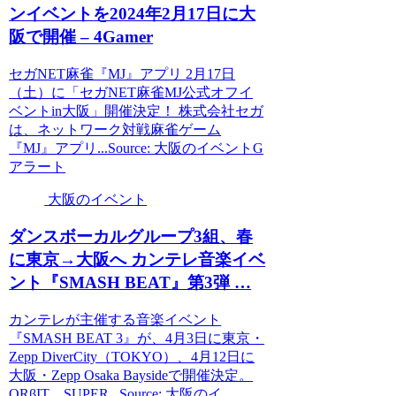
ン
イベント
を2024年2月17日に
大
阪
で開催 – 4Gamer
セガNET麻雀『MJ』アプリ 2月17日
（土）に「セガNET麻雀MJ公式オフイ
ベントin大阪」開催決定！ 株式会社セガ
は、ネットワーク対戦麻雀ゲーム
『MJ』アプリ...Source: 大阪のイベントG
アラート
大阪のイベント
ダンスボーカルグループ3組、春
に東京→
大阪
へ カンテレ音楽
イベ
ント
『SMASH BEAT』第3弾 …
カンテレが主催する音楽イベント
『SMASH BEAT 3』が、4月3日に東京・
Zepp DiverCity（TOKYO）、4月12日に
大阪・Zepp Osaka Baysideで開催決定。
ORβIT、SUPER...Source: 大阪のイ...