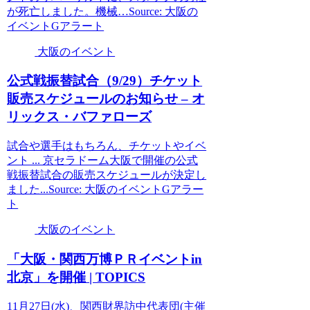
が死亡しました。機械…Source: 大阪の
イベントGアラート
大阪のイベント
公式戦振替試合（9/29）チケット
販売スケジュールのお知らせ – オ
リックス・バファローズ
試合や選手はもちろん、チケットやイベ
ント ... 京セラドーム大阪で開催の公式
戦振替試合の販売スケジュールが決定し
ました...Source: 大阪のイベントGアラー
ト
大阪のイベント
「
大阪
・関西万博ＰＲ
イベント
in
北京」を開催 | TOPICS
11月27日(水)、関西財界訪中代表団(主催