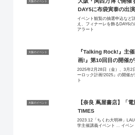
大阪
・関西万博で開催する
大阪のイベント
DAY5に布袋寅泰の出演
イベント観覧の抽選申込など
え、フィナーレを飾るDAY6の出
アラート
『Talking Rock!
大阪のイベント
画!』第10回目の開催が
2025年2月28日（金）、3月2日（
ーロック計画!2025』の開催が
ト
【奈良 蔦屋書店】「電脳EXH
大阪のイベント
TIMES
2023.12「ちくわ大明神」LAUGH 
学主催講義イベント ... イベン