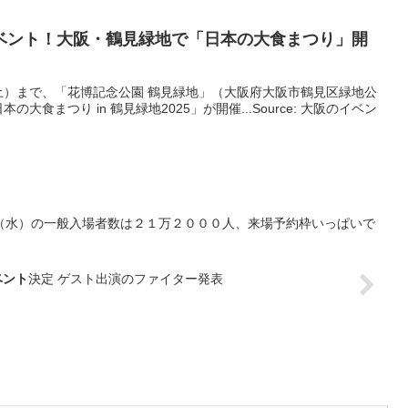
ベント
！
大阪
・鶴見緑地で「日本の大食まつり」開
日（土）まで、「花博記念公園 鶴見緑地」（大阪府大阪市鶴見区緑地公
食まつり in 鶴見緑地2025」が開催...Source: 大阪のイベン
（水）の一般入場者数は２１万２０００人、来場予約枠いっぱいで
ベント
決定 ゲスト出演のファイター発表