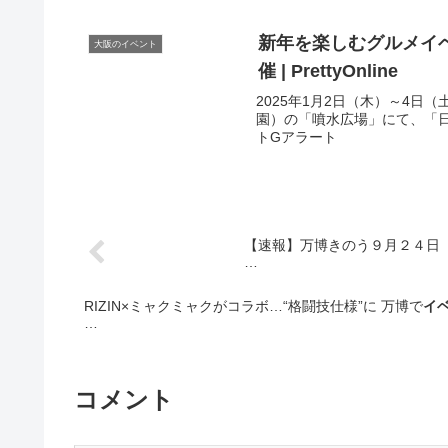
新年を楽しむグルメ
イ
大阪のイベント
催 | PrettyOnline
2025年1月2日（木）～4
園）の「噴水広場」にて、「日本の大
トGアラート
【速報】万博きのう９月２４日
…
RIZIN×ミャクミャクがコラボ…“格闘技仕様”に 万博で
イ
…
コメント