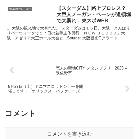
【スターダム】路上プロレス？
大阪の観光・旅行
大巨人メーガン・ベーンが道頓堀
で大暴れ – 東スポWEB
... 大阪の観光地で大暴れだ。 スターダムは１６日、大阪・とんぼり
リバーウォークで１７日の若手主体興行「ＮＥＷ ＢＬＯＯＤ」大
阪・アゼリア大正ホール大会と...Source: 大阪観光Gアラート
恋人の聖地CITY スタンプラリー2025 –
泉佐野市
9月27日（土）ミニマスコットショーを開
催します！ | オリックス・バファローズ
コメント
コメントを書き込む