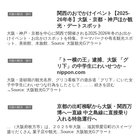
関西のおでかけイベント【2025-
大阪の観光・旅行
26年冬】
大阪
・京都・神戸ほか
観
光
・デートスポット
大阪・神戸・京都を中心に関西で開催される2025-2026年冬のお出か
けイベント・お出かけスポットを特集。テーマパークや有名観光スポ
ット、美術館、水族館...Source: 大阪観光Gアラート
「トー横の王」逮捕、
大阪
「グ
大阪の観光・旅行
リ下」の中学生にわいせつか –
nippon.com
大阪・道頓堀の観光名所、グリコ看板下の遊歩道「グリ下」にいた女
子中学生にわいせつな行為をしたとして、... … 続きを読む
→Source: 大阪観光Gアラート
京都の出町柳駅から
大阪
・関西万
大阪の観光・旅行
博へ一直線 中之島線に直接乗り
入れる特急運行へ
... （大阪府枚方市）は、２０２５年大阪 ... 滋賀県愛荘町のスイーツ
盛りだくさん 菓子店や観光...Source: 大阪観光Gアラート