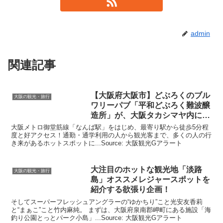
admin
関連記事
【
大阪
府
大阪
市】どぶろくのブル
大阪の観光・旅行
ワリーパブ「平和どぶろく難波醸
造所」が、
大阪
タカシマヤ内に
…
大阪メトロ御堂筋線「なんば駅」をはじめ、最寄り駅から徒歩5分程
度と好アクセス！通勤・通学利用の人から観光客まで、多くの人の行
き来があるホットスポットに...Source: 大阪観光Gアラート
大注目のホットな
観光
地「淡路
大阪の観光・旅行
島」オススメレジャースポットを
紹介する欲張り企画！
そしてスーパーフレッシュアングラーの“ゆかちり”こと光安友香莉
と“まぁこ”こと竹内麻純。 まずは、大阪府泉南郡岬町にある施設「海
釣り公園とっとパーク小島」...Source: 大阪観光Gアラート