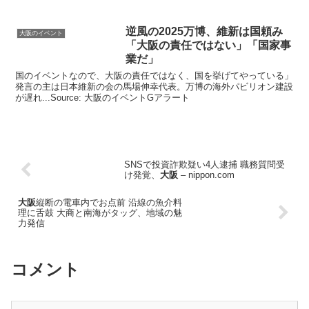
逆風の2025万博、維新は国頼み
大阪のイベント
「
大阪
の責任ではない」「国家事
業だ」
国のイベントなので、大阪の責任ではなく、国を挙げてやっている」
発言の主は日本維新の会の馬場伸幸代表。万博の海外パビリオン建設
が遅れ...Source: 大阪のイベントGアラート
SNSで投資詐欺疑い4人逮捕 職務質問受
け発覚、
大阪
– nippon.com
大阪
縦断の電車内でお点前 沿線の魚介料
理に舌鼓 大商と南海がタッグ、地域の魅
力発信
コメント