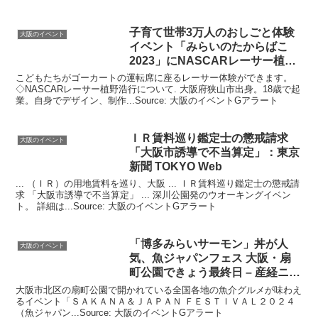
子育て世帯3万人のおしごと体験
大阪のイベント
イベント
「みらいのたからばこ
2023」にNASCARレーサー植野
…
こどもたちがゴーカートの運転席に座るレーサー体験ができます。
◇NASCARレーサー植野浩行について. 大阪府狭山市出身。18歳で起
業。自身でデザイン、制作...Source: 大阪のイベントGアラート
ＩＲ賃料巡り鑑定士の懲戒請求
大阪のイベント
「
大阪
市誘導で不当算定」：東京
新聞 TOKYO Web
... （ＩＲ）の用地賃料を巡り、大阪 ... ＩＲ賃料巡り鑑定士の懲戒請
求 「大阪市誘導で不当算定」 ... 深川公園発のウオーキングイベン
ト。 詳細は...Source: 大阪のイベントGアラート
「博多みらいサーモン」丼が人
大阪のイベント
気、魚ジャパンフェス
大阪
・扇
町公園できょう最終日 – 産経ニュ
ース
大阪市北区の扇町公園で開かれている全国各地の魚介グルメが味わえ
るイベント「ＳＡＫＡＮＡ＆ＪＡＰＡＮ ＦＥＳＴＩＶＡＬ２０２４
（魚ジャパン...Source: 大阪のイベントGアラート