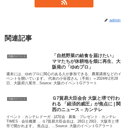
admin
関連記事
「自然野菜の給食を届けたい」
大阪のイベント
ママたちが休耕地を畑に再生、
大
阪
発の「ゆめプロ」
週末には、ゆめプロに関心のある人が参加できる、農業講座などのイ
ベントを開いています。 代表の小笹霞さん（手前）＝2024年2月28
日、大阪府八尾市...Source: 大阪のイベントGアラート
Ｇ7貿易大臣会合
大阪
と堺で行わ
大阪のイベント
れる 「経済的威圧」が焦点に | 関
西のニュース – カンテレ
イベント · カンテレドーガ · 試写会 · 募集 · プレゼント · カンテレ
TIMES · 会社概要 ... Ｇ7貿易大臣会合は、28日と29日、大阪市と堺
市で開かれます。 焦点は、...Source: 大阪のイベントGアラート