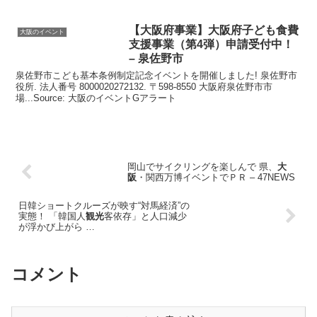
【
大阪
府事業】
大阪
府子ども食費
大阪のイベント
支援事業（第4弾）申請受付中！
– 泉佐野市
泉佐野市こども基本条例制定記念イベントを開催しました! 泉佐野市
役所. 法人番号 8000020272132. 〒598-8550 大阪府泉佐野市市
場...Source: 大阪のイベントGアラート
岡山でサイクリングを楽しんで 県、
大
阪
・関西万博イベントでＰＲ – 47NEWS
日韓ショートクルーズが映す“対馬経済”の
実態！ 「韓国人
観光
客依存」と人口減少
が浮かび上がら …
コメント