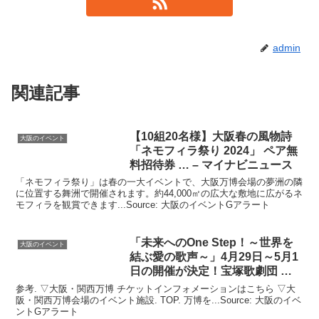
admin
関連記事
【10組20名様】
大阪
春の風物詩
大阪のイベント
「ネモフィラ祭り 2024」 ペア無
料招待券 … – マイナビニュース
「ネモフィラ祭り」は春の一大イベントで、大阪万博会場の夢洲の隣
に位置する舞洲で開催されます。約44,000㎡の広大な敷地に広がるネ
モフィラを観賞できます...Source: 大阪のイベントGアラート
「未来へのOne Step！～世界を
大阪のイベント
結ぶ愛の歌声～」4月29日～5月1
日の開催が決定！宝塚歌劇団 …
参考. ▽大阪・関西万博 チケットインフォメーションはこちら ▽大
阪・関西万博会場のイベント施設. TOP. 万博を...Source: 大阪のイベ
ントGアラート