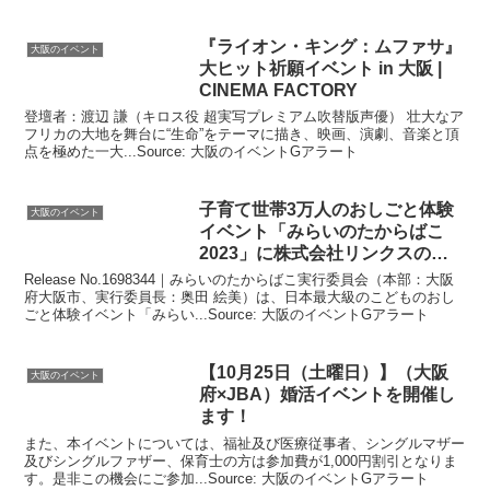
『ライオン・キング：ムファサ』
大阪のイベント
大ヒット祈願
イベント
in
大阪
|
CINEMA FACTORY
登壇者：渡辺 謙（キロス役 超実写プレミアム吹替版声優） 壮大なア
フリカの大地を舞台に“生命”をテーマに描き、映画、演劇、音楽と頂
点を極めた一大...Source: 大阪のイベントGアラート
子育て世帯3万人のおしごと体験
大阪のイベント
イベント
「みらいのたからばこ
2023」に株式会社リンクスの出
展 …
Release No.1698344｜みらいのたからばこ実行委員会（本部：大阪
府大阪市、実行委員長：奥田 絵美）は、日本最大級のこどものおし
ごと体験イベント「みらい...Source: 大阪のイベントGアラート
【10月25日（土曜日）】（
大阪
大阪のイベント
府×JBA）婚活
イベント
を開催し
ます！
また、本イベントについては、福祉及び医療従事者、シングルマザー
及びシングルファザー、保育士の方は参加費が1,000円割引となりま
す。是非この機会にご参加...Source: 大阪のイベントGアラート