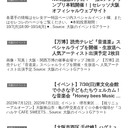
ンプリ本戦開催！ | セレッソ
大阪
オフィシャルウェブサイト
各選手の情報はセレ女デー特設ページ内スペシャルイベント欄、また
はセレコレのページをご覧ください。 ◾️本戦投票期間：
10/7(月)18:00~10/14(月) ◾️...Source: 大阪のイベントGアラート
【万博】読売テレビ『音道楽』ス
大阪のイベント
ペシャルライブを開催・生放送へ
人気アーティスト出演予定 2枚目
画像・写真｜大阪・関西万博の催事会場マップ 2枚目 ／ 【万博】読
売テレビ『音道楽』スペシャルライブを開催・生放送へ 人気アーテ
ィスト出演予定.Source: 大阪のイベントGアラート
【
イベント
】7/30(日)東文化会館
大阪のイベント
で小さな子どもたちウェルカム！
な音楽会『Honey bees Music …
2023年7月12日; 2023年7月11日; イベント · 堺市東区 ... 【祝リニュ
ーアルオープン】大阪狭山市・亀の甲交差点すぐ☆小春や珈琲が『コ
ハルヤ CAFE SWEETS...Source: 大阪のイベントGアラート
【
大阪
市西区 千代崎】ハグミュ
大阪のイベント