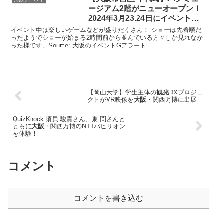
ージアム2階がニューオープン！
2024年3月23.24日に
イベント
し
…
イベント中は楽しいゲームなどが盛りだくさん！ ショーは先着順だ
ったようでショーが始まる2時間前から並んでいる方々しか見れなか
った様です。Source: 大阪のイベントGアラート
【岡山大学】学生主体の
観光
DXプロジェ
クトがVR映像を
大阪
・関西万博に出展
QuizKnock 須貝 駿貴さん、東 問さんと
ともに
大阪
・関西万博のNTTパビリオン
を体験！
コメント
コメントを書き込む