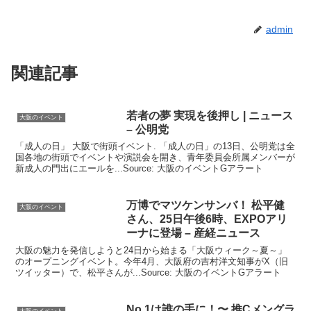
admin
関連記事
若者の夢 実現を後押し | ニュース
大阪のイベント
– 公明党
「成人の日」 大阪で街頭イベント. 「成人の日」の13日、公明党は全
国各地の街頭でイベントや演説会を開き、青年委員会所属メンバーが
新成人の門出にエールを...Source: 大阪のイベントGアラート
万博でマツケンサンバ！ 松平健
大阪のイベント
さん、25日午後6時、EXPOアリ
ーナに登場 – 産経ニュース
大阪の魅力を発信しようと24日から始まる「大阪ウィーク～夏～」
のオープニングイベント。今年4月、大阪府の吉村洋文知事がX（旧
ツイッター）で、松平さんが...Source: 大阪のイベントGアラート
No.1は誰の手に！〜 推Cメングラ
大阪のイベント