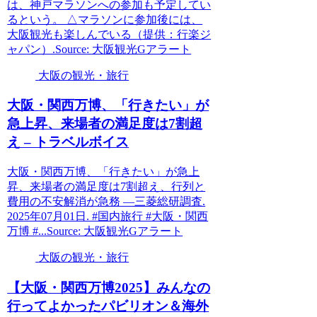
は、神戸マラソンへの参加も予定してい
るという。 △マラソンに参加後には、
大阪観光も楽しんでいる（提供：行楽ジ
ャパン）.Source: 大阪観光Gアラート
大阪の観光・旅行
大阪
・関西万博、「行きたい」が
急上昇、来場者の満足度は7割超
え – トラベルボイス
大阪・関西万博、「行きたい」が急上
昇、来場者の満足度は7割超え、行列と
費用の不安解消が急務 ―三菱総研調査.
2025年07月01日. #国内旅行 #大阪・関西
万博 #...Source: 大阪観光Gアラート
大阪の観光・旅行
【
大阪
・関西万博2025】みんなの
行ってよかったパビリオン＆海外