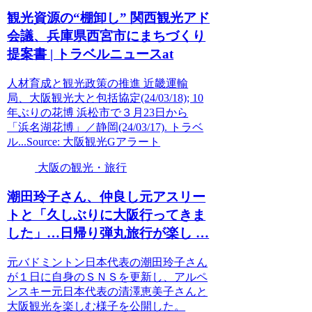
観光
資源の“棚卸し” 関西
観光
アド
会議、兵庫県西宮市にまちづくり
提案書 | トラベルニュースat
人材育成と観光政策の推進 近畿運輸
局、大阪観光大と包括協定(24/03/18); 10
年ぶりの花博 浜松市で３月23日から
「浜名湖花博」／静岡(24/03/17). トラベ
ル...Source: 大阪観光Gアラート
大阪の観光・旅行
潮田玲子さん、仲良し元アスリー
トと「久しぶりに
大阪
行ってきま
した」…日帰り弾丸旅行が楽し …
元バドミントン日本代表の潮田玲子さん
が１日に自身のＳＮＳを更新し、アルペ
ンスキー元日本代表の清澤恵美子さんと
大阪観光を楽しむ様子を公開した。