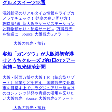
グルメスイーツ18選
混雑状況のリアルタイム情報をライブカ
メラでチェック！ 効率の良い周り方！
攻略法5選. 新大阪ラゲッジステーション
と荷物預かり・配送サービス; 万博観光
を快適に...Source: 大阪観光Gアラート
大阪の観光・旅行
客船「ガンツウ」が
大阪
港初寄港
せとうちクルーズ 2泊3日のツアー
実施 –
観光
経済新聞
大阪・関西万博や大阪ＩＲ（統合型リゾ
ート）開業などを控え、国際観光文化都
市を目指す上で、ラグジュアリー層向け
のコンテンツ開発や舟運の活用を図りた
い大阪観光...Source: 大阪観光Gアラート
大阪の観光・旅行