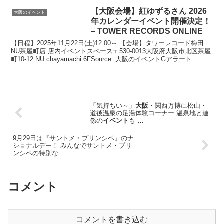
【
大阪
会場】紅ゆずるさん 2026
大阪のイベント
年カレンダー
イベント
開催決定！
– TOWER RECORDS ONLINE
【日程】2025年11月22日(土)12:00～ 【会場】タワーレコード梅田
NU茶屋町店 店内イベントスペース〒530-0013大阪府大阪市北区茶屋
町10-12 NU chayamachi 6FSource: 大阪のイベントGアラート
「気持ちい～」
大阪
・関西万博に松山・
道後温泉の足湯体験コーナー 温泉地と連
係の
イベント
も …
9月29日は『サントメ・プリンシペ』のナ
ショナルデー！ みんなでサントメ・プリ
ンシペの特別な …
コメント
コメントを書き込む