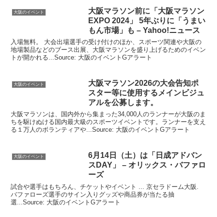
大阪
マラソン前に「
大阪
マラソン
大阪のイベント
EXPO 2024」 5年ぶりに「うまい
もん市場」も – Yahoo!ニュース
入場無料。 大会出場選手の受け付けのほか、スポーツ関連や大阪の
地場製品などのブース出展、大阪マラソンを盛り上げるためのイベン
トが開かれる...Source: 大阪のイベントGアラート
大阪
マラソン2026の大会告知ポ
大阪のイベント
スター等に使用するメインビジュ
アルを公募します。
大阪マラソンは、国内外から集まった34,000人のランナーが大阪のま
ちを駆けぬける国内最大級のスポーツイベントです。ランナーを支え
る１万人のボランティアや...Source: 大阪のイベントGアラート
6月14日（土）は「日成アドバン
大阪のイベント
スDAY」 – オリックス・バファロ
ーズ
試合や選手はもちろん、チケットやイベント ... 京セラドーム大阪.
バファローズ選手のサイン入りグッズや商品券が当たる抽
選...Source: 大阪のイベントGアラート