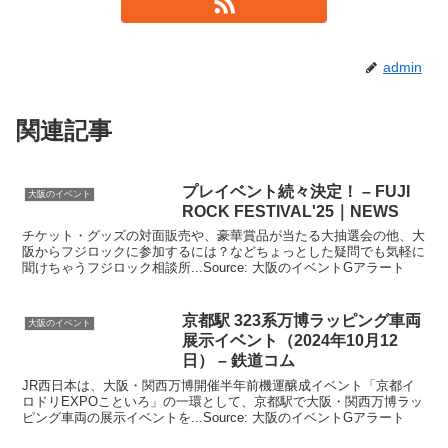
admin
関連記事
プレ
イベント
続々決定！ – FUJI
大阪のイベント
ROCK FESTIVAL'25｜NEWS
チケット・グッズの対面販売や、豪華賞品が当たる大抽選会の他、大
阪からフジロックに参加するには？などちょっとした疑問でも気軽に
聞けちゃうフジロック相談所...Source: 大阪のイベントGアラート
京都駅 323系万博ラッピング車両
大阪のイベント
展示
イベント
（2024年10月12
日） – 鉄道コム
JR西日本は、大阪・関西万博開催半年前機運醸成イベント「京都イ
ロドリEXPOこといろ」の一環として、京都駅で大阪・関西万博ラッ
ピング車両の展示イベントを...Source: 大阪のイベントGアラート