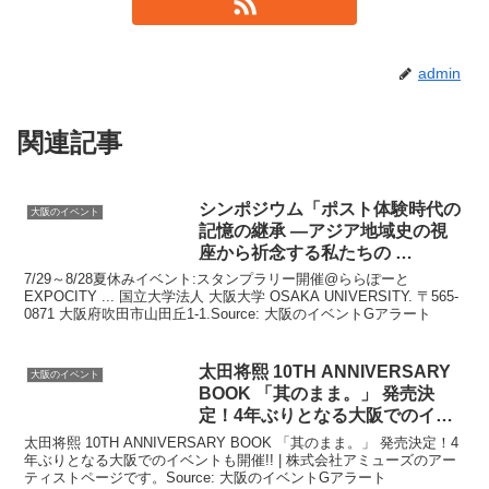
admin
関連記事
シンポジウム「ポスト体験時代の
大阪のイベント
記憶の継承 —アジア地域史の視
座から祈念する私たちの …
7/29～8/28夏休みイベント:スタンプラリー開催@ららぽーと
EXPOCITY ... 国立大学法人 大阪大学 OSAKA UNIVERSITY. 〒565-
0871 大阪府吹田市山田丘1-1.Source: 大阪のイベントGアラート
太田将熙 10TH ANNIVERSARY
大阪のイベント
BOOK 「其のまま。」 発売決
定！4年ぶりとなる
大阪
での
イベ
ント
…
太田将熙 10TH ANNIVERSARY BOOK 「其のまま。」 発売決定！4
年ぶりとなる大阪でのイベントも開催!! | 株式会社アミューズのアー
ティストページです。Source: 大阪のイベントGアラート