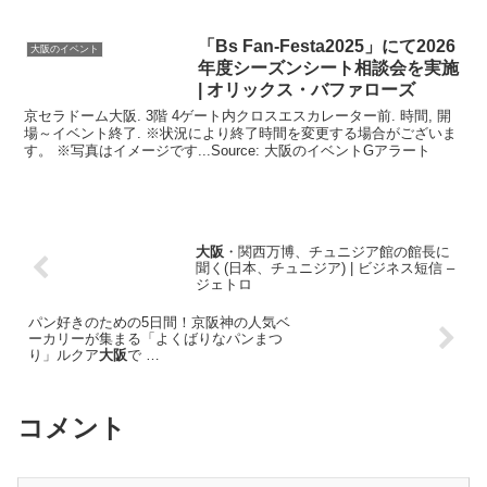
ート
「Bs Fan-Festa2025」にて2026
大阪のイベント
年度シーズンシート相談会を実施
| オリックス・バファローズ
京セラドーム大阪. 3階 4ゲート内クロスエスカレーター前. 時間, 開
場～イベント終了. ※状況により終了時間を変更する場合がございま
す。 ※写真はイメージです...Source: 大阪のイベントGアラート
大阪
・関西万博、チュニジア館の館長に
聞く(日本、チュニジア) | ビジネス短信 –
ジェトロ
パン好きのための5日間！京阪神の人気ベ
ーカリーが集まる「よくばりなパンまつ
り」ルクア
大阪
で …
コメント