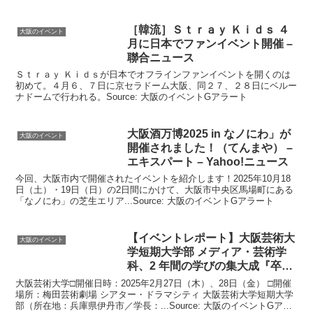
［韓流］Ｓｔｒａｙ Ｋｉｄｓ ４
大阪のイベント
月に日本でファン
イベント
開催 –
聯合ニュース
Ｓｔｒａｙ Ｋｉｄｓが日本でオフラインファンイベントを開くのは
初めて。４月６、７日に京セラドーム大阪、同２７、２８日にベルー
ナドームで行われる。Source: 大阪のイベントGアラート
大阪
酒万博2025 in なノにわ」が
大阪のイベント
開催されました！（てんまや） –
エキスパート – Yahoo!ニュース
今回、大阪市内で開催されたイベントを紹介します！2025年10月18
日（土）・19日（日）の2日間にかけて、大阪市中央区馬場町にある
「なノにわ」の芝生エリア...Source: 大阪のイベントGアラート
【
イベント
レポート】
大阪
芸術大
大阪のイベント
学短期大学部 メディア・芸術学
科、2 年間の学びの集大成『卒業
…
大阪芸術大学□開催日時：2025年2月27日（木）、28日（金） □開催
場所：梅田芸術劇場 シアター・ドラマシティ 大阪芸術大学短期大学
部（所在地：兵庫県伊丹市／学長：...Source: 大阪のイベントGアラ