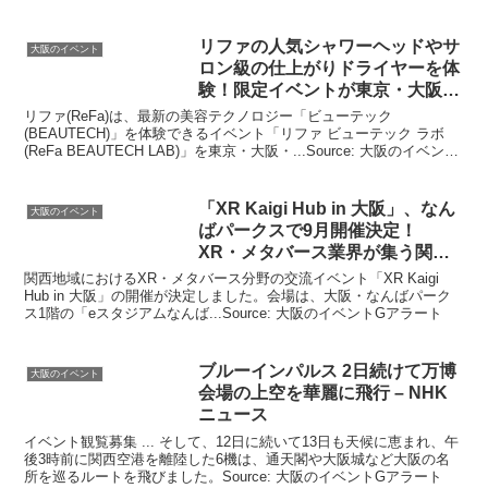
リファの人気シャワーヘッドやサ
大阪のイベント
ロン級の仕上がりドライヤーを体
験！限定
イベント
が東京・
大阪
…
リファ(ReFa)は、最新の美容テクノロジー「ビューテック
(BEAUTECH)」を体験できるイベント「リファ ビューテック ラボ
(ReFa BEAUTECH LAB)」を東京・大阪・...Source: 大阪のイベント
Gアラート
「XR Kaigi Hub in
大阪
」、なん
大阪のイベント
ばパークスで9月開催決定！
XR・メタバース業界が集う関西
最大 …
関西地域におけるXR・メタバース分野の交流イベント「XR Kaigi
Hub in 大阪」の開催が決定しました。会場は、大阪・なんばパーク
ス1階の「eスタジアムなんば...Source: 大阪のイベントGアラート
ブルーインパルス 2日続けて万博
大阪のイベント
会場の上空を華麗に飛行 – NHK
ニュース
イベント観覧募集 ... そして、12日に続いて13日も天候に恵まれ、午
後3時前に関西空港を離陸した6機は、通天閣や大阪城など大阪の名
所を巡るルートを飛びました。Source: 大阪のイベントGアラート