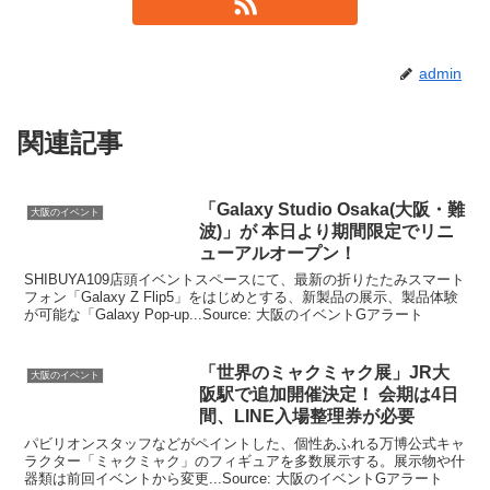
admin
関連記事
「Galaxy Studio Osaka(
大阪
・難
大阪のイベント
波)」が 本日より期間限定でリニ
ューアルオープン！
SHIBUYA109店頭イベントスペースにて、最新の折りたたみスマート
フォン「Galaxy Z Flip5」をはじめとする、新製品の展示、製品体験
が可能な「Galaxy Pop-up...Source: 大阪のイベントGアラート
「世界のミャクミャク展」JR
大
大阪のイベント
阪
駅で追加開催決定！ 会期は4日
間、LINE入場整理券が必要
パビリオンスタッフなどがペイントした、個性あふれる万博公式キャ
ラクター「ミャクミャク」のフィギュアを多数展示する。展示物や什
器類は前回イベントから変更...Source: 大阪のイベントGアラート