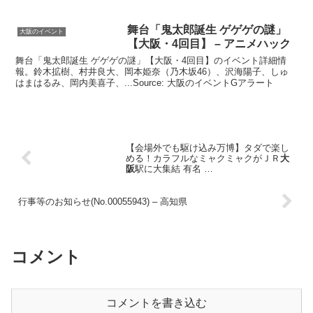
舞台「鬼太郎誕生 ゲゲゲの謎」
大阪のイベント
【
大阪
・4回目】 – アニメハック
舞台「鬼太郎誕生 ゲゲゲの謎」【大阪・4回目】のイベント詳細情
報。鈴木拡樹、村井良大、岡本姫奈（乃木坂46）、沢海陽子、しゅ
はまはるみ、岡内美喜子、...Source: 大阪のイベントGアラート
【会場外でも駆け込み万博】タダで楽し
める！カラフルなミャクミャクがＪＲ
大
阪
駅に大集結 有名 …
行事等のお知らせ(No.00055943) – 高知県
コメント
コメントを書き込む