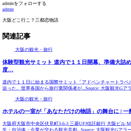
adminをフォローする
admin
大阪どこ行こ？三都恋物語
関連記事
大阪の観光・旅行
体験型
観光
サミット 道内で１１日開幕、準備大詰
度…
道内で１１日に始まる国際サミット「アドベンチャートラベ
迫った。世界各国から旅行業関係者が...Source: 大阪観光Gア
大阪の観光・旅行
ホテルの一室が「あなただけの物語」の舞台に | 
大阪府大阪市中央区伏見町3-6-3 三菱UFJ信託銀行 大阪ビル MUI
生・自治体・企業が交わる観光共創...Source: 大阪観光Gアラ