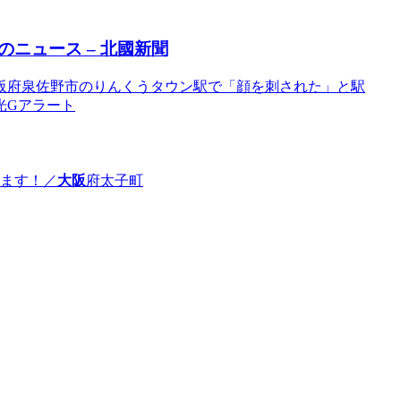
ニュース – 北國新聞
阪府泉佐野市のりんくうタウン駅で「顔を刺された」と駅
観光Gアラート
ます！／
大阪
府太子町