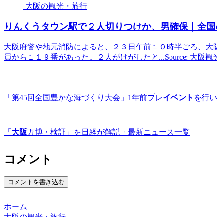
大阪の観光・旅行
りんくうタウン駅で２人切りつけか、男確保｜全国の
大阪府警や地元消防によると、２３日午前１０時半ごろ、大
員から１１９番があった。２人がけがしたと...Source: 大阪
「第45回全国豊かな海づくり大会」1年前プレ
イベント
を行い
「
大阪
万博・検証」を日経が解説・最新ニュース一覧
コメント
コメントを書き込む
ホーム
大阪の観光・旅行