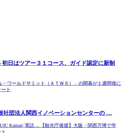
め 初日はツアー３１コース、ガイド認定に新制
ル・ワールドサミット（ＡＴＷＳ）」の開幕が１週間後に
ラート
一般社団法人関西イノベーションセンターの …
C Kansai; 電話 ... 【観光庁後援】大阪・関西万博で学
ート