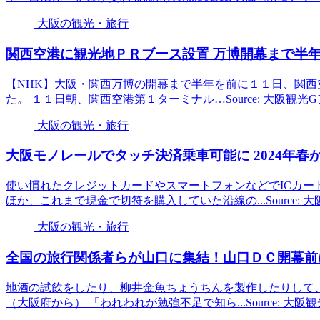
大阪の観光・旅行
関西空港に
観光
地ＰＲブース設置 万博開幕まで半年を
【NHK】大阪・関西万博の開幕まで半年を前に１１日、関
た。 １１日朝、関西空港第１ターミナル…Source: 大阪観光
大阪の観光・旅行
大阪
モノレールでタッチ決済乗車可能に 2024年春か
使い慣れたクレジットカードやスマートフォンなどでICカー
ほか、これまで現金で切符を購入していた沿線の...Source: 
大阪の観光・旅行
全国の旅行関係者らが山口に集結！山口ＤＣ開幕前
地酒の試飲をしたり、柳井金魚ちょうちんを製作したりして
（大阪府から） 「われわれが勉強不足で知ら...Source: 大阪