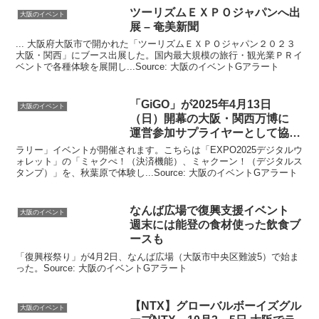
ツーリズムＥＸＰＯジャパンへ出
大阪のイベント
展 – 奄美新聞
... 大阪府大阪市で開かれた「ツーリズムＥＸＰＯジャパン２０２３
大阪・関西」にブース出展した。国内最大規模の旅行・観光業ＰＲイ
ベントで各種体験を展開し...Source: 大阪のイベントGアラート
「GiGO」が2025年4月13日
大阪のイベント
（日）開幕の
大阪
・関西万博に
運営参加サプライヤーとして協
賛！
ラリー」イベントが開催されます。こちらは「EXPO2025デジタルウ
ォレット」の「ミャクぺ！（決済機能）、ミャクーン！（デジタルス
タンプ）」を、秋葉原で体験し...Source: 大阪のイベントGアラート
なんば広場で復興支援
イベント
大阪のイベント
週末には能登の食材使った飲食ブ
ースも
「復興桜祭り」が4月2日、なんば広場（大阪市中央区難波5）で始ま
った。Source: 大阪のイベントGアラート
【NTX】グローバルボーイズグル
大阪のイベント