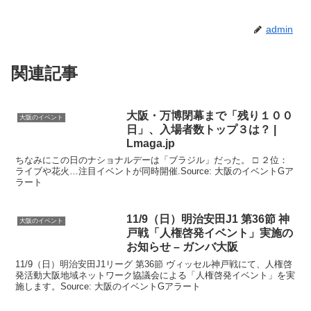
admin
関連記事
大阪
・万博閉幕まで「残り１００
大阪のイベント
日」、入場者数トップ３は？ |
Lmaga.jp
ちなみにこの日のナショナルデーは「ブラジル」だった。 □ ２位：
ライブや花火…注目イベントが同時開催.Source: 大阪のイベントGア
ラート
11/9（日）明治安田J1 第36節 神
大阪のイベント
戸戦「人権啓発
イベント
」実施の
お知らせ – ガンバ大阪
11/9（日）明治安田J1リーグ 第36節 ヴィッセル神戸戦にて、人権啓
発活動大阪地域ネットワーク協議会による「人権啓発イベント」を実
施します。Source: 大阪のイベントGアラート