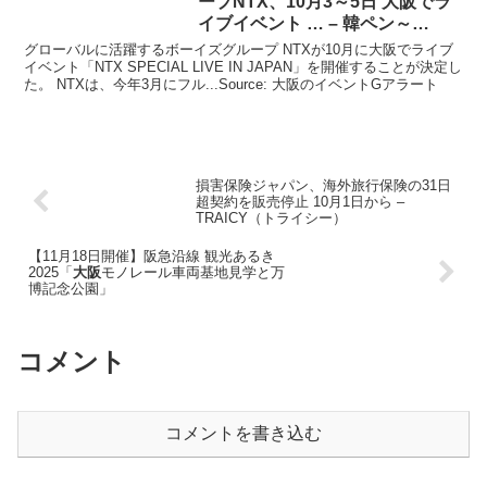
ープNTX、10月3～5日
大阪
でラ
イブ
イベント
… – 韓ペン～
Kanpen
グローバルに活躍するボーイズグループ NTXが10月に大阪でライブ
イベント「NTX SPECIAL LIVE IN JAPAN」を開催することが決定し
た。 NTXは、今年3月にフル...Source: 大阪のイベントGアラート
損害保険ジャパン、海外旅行保険の31日
超契約を販売停止 10月1日から –
TRAICY（トライシー）
【11月18日開催】阪急沿線 観光あるき
2025「
大阪
モノレール車両基地見学と万
博記念公園」
コメント
コメントを書き込む