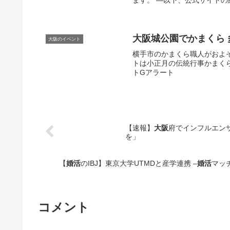
ます。 —以下、公式サイトの紹
大阪
城公園でかまくら 
大阪のイベント
横手市のかまくら職人がおよ
トは小正月の伝統行事かまくらを
トGアラート
【速報】
大阪
府でインフルエンザ
を」
【
婚活
のIBJ】東京大学UTMDと産学連携 –
婚活
マッチ
コメント