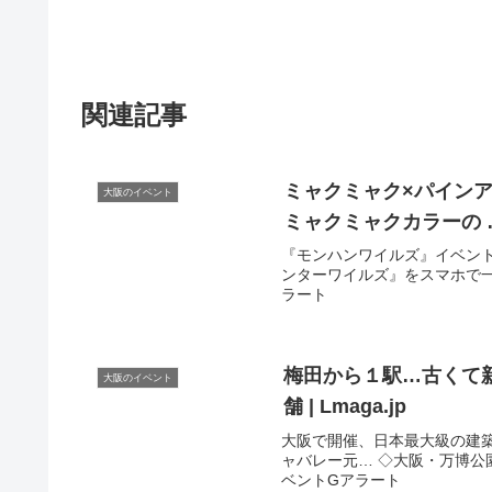
関連記事
ミャクミャク×パイン
大阪のイベント
ミャクミャクカラーの 
『モンハンワイルズ』イベントク
ンターワイルズ』をスマホで一狩り。Sa
ラート
梅田から１駅…古くて
大阪のイベント
舗 | Lmaga.jp
大阪で開催、日本最大級の建
ャバレー元… ◇大阪・万博公園
ベントGアラート