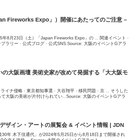
n Fireworks Expo」）開催にあたってのご注意 –
23日（土）「Japan Fireworks Expo」の ... 関連イベント ·
ラリー · 公式ブログ · 公式SNS.Source: 大阪のイベントGアラ
いの
大阪
画壇 美術史家が改めて発掘する「大
大阪
モ
ライナ侵略 · 東京都知事選 · 大谷翔平 · 移民問題 · 京 ... そうした
大阪の美術が片付けられてい...Source: 大阪のイベントGアラ
– デザイン・アートの展覧会 &
イベント
情報 | JDN
0年 木下佳通代」が2024年5月25日から8月18日まで開催され