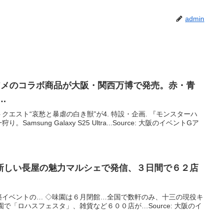
admin
アメのコラボ商品が
大阪
・関西万博で発売。赤・青
…
エスト“哀愁と暴虐の白き獣”が4. 特設・企画. 『モンスターハ
msung Galaxy S25 Ultra...Source: 大阪のイベントGア
新しい長屋の魅力マルシェで発信、３日間で６２店
築イベントの… ◇味園は６月閉館…全国で数軒のみ、十三の現役キ
で「ロハスフェスタ」、雑貨など６００店が…Source: 大阪のイ