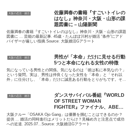
佐藤満春の書籍『すごいトイレの
大阪の恋活・婚活
はなし』神奈川・
大阪
・山形の課
題図書に – 山陽新聞
佐藤満春の書籍『すごいトイレのはなし』神奈川・大阪・山形の課題
図書に ... 芸能の最新記事. 45歳・たんぽぽ川村が婚活 “条件”にアド
バイザーが厳しい指摘.Source: 大阪婚活Gアラート
男性が「本命」だけに見せる行動
大阪の恋活・婚活
5つと本命になれる女性の特徴
気になっている男性との関係。気になるのは「彼は私に本気なの？」
という疑問。実は、男性は仲良くなった女性を「本命」と「それ以
外」に仕分けし、「本命」だけに誠意ある行動をとりがちです。そん
な「本命」にしか見せない行動を5つまとめてみました。So...
ダンスサバイバル番組『WORLD
大阪の恋活・婚活
OF STREET WOMAN
FIGHTER』ファイナル、ABEMA
にて7月 …
大阪クルー「OSAKA Ojo Gang」は優勝を掴むことはできるのか？
提供 ... 婚活の同時進行はメリットだらけ？見極め方と注意点で成功
への近道. 2025.07...Source: 大阪婚活Gアラート