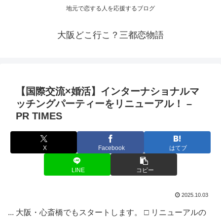
地元で恋する人を応援するブログ
大阪どこ行こ？三都恋物語
【国際交流×
婚活
】インターナショナルマ
ッチングパーティーをリニューアル！ –
PR TIMES
X
Facebook
はてブ
LINE
コピー
2025.10.03
... 大阪・心斎橋でもスタートします。 □ リニューアルの