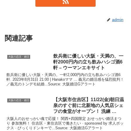
admin
関連記事
飲兵衛に優しい
大阪
・天満の、一
大阪の恋活・婚活
軒2000円内の立ち飲みハシゴ酒6
軒 – ウーマンエキサイト
飲兵衛に優しい大阪・天満の、一軒2,000円内の立ち飲みハシゴ酒6
軒. 2023年8月31日 21:00 | Hanakoママ ... 義兄の婚活感を猛烈批判！
／義兄のトンデモ結婚...Source: 大阪婚活Gアラート
【
大阪
市住吉区】11/22(金)朝日温
大阪の恋活・婚活
泉のすぐ前に北新地の人気店シェ
フの食堂がオープン！ 洗練 …
大阪人のおせっかい魂で応援！ 関西+四国限定 おせっかい婚活まつ
り 参加無料！ 住吉区・東住吉区で働きたい · sponsored by 求人ボッ
クス · びっくりドンキーで...Source: 大阪婚活Gアラート