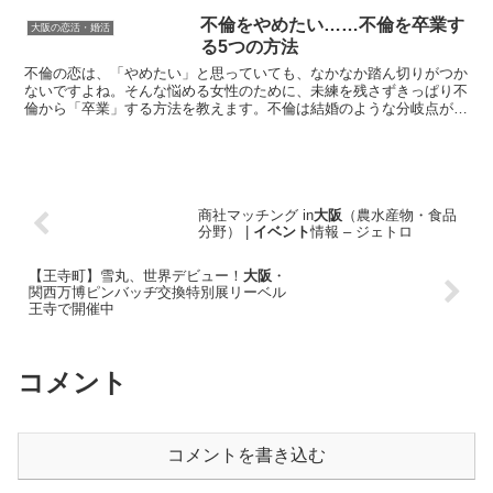
不倫をやめたい……不倫を卒業す
大阪の恋活・婚活
る5つの方法
不倫の恋は、「やめたい」と思っていても、なかなか踏ん切りがつか
ないですよね。そんな悩める女性のために、未練を残さずきっぱり不
倫から「卒業」する方法を教えます。不倫は結婚のような分岐点がな
いから、余計にズルズルと続いてしまいます。Source...
商社マッチング in
大阪
（農水産物・食品
分野） |
イベント
情報 – ジェトロ
【王寺町】雪丸、世界デビュー！
大阪
・
関西万博ピンバッヂ交換特別展リーベル
王寺で開催中
コメント
コメントを書き込む