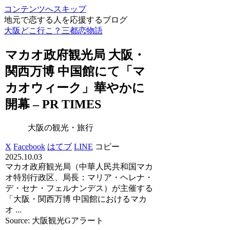
コンテンツへスキップ
地元で恋する人を応援するブログ
大阪どこ行こ？三都恋物語
マカオ政府
観光
局
大阪
・
関西万博 中国館にて「マ
カオウィーク」華やかに
開幕 – PR TIMES
大阪の観光・旅行
X
Facebook
はてブ
LINE
コピー
2025.10.03
マカオ政府観光局（中華人民共和国マカ
オ特別行政区、局長：マリア・ヘレナ・
デ・セナ・フェルナンデス）が主催する
「大阪・関西万博 中国館におけるマカ
オ ...
Source: 大阪観光Gアラート