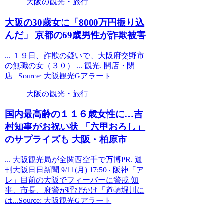
大阪の観光・旅行
大阪
の30歳女に「8000万円振り込
んだ」 京都の69歳男性が詐欺被害
... １９日、詐欺の疑いで、大阪府交野市
の無職の女（３０） ... 観光. 開店・閉
店...Source: 大阪観光Gアラート
大阪の観光・旅行
国内最高齢の１１６歳女性に…吉
村知事がお祝い状 「六甲おろし」
のサプライズも
大阪
・柏原市
... 大阪観光局が全関西空手で万博PR. 週
刊大阪日日新聞 9/11(月) 17:50 · 阪神「ア
レ」目前の大阪でフィーバーに警戒 知
事、市長、府警が呼びかけ「道頓堀川に
は...Source: 大阪観光Gアラート