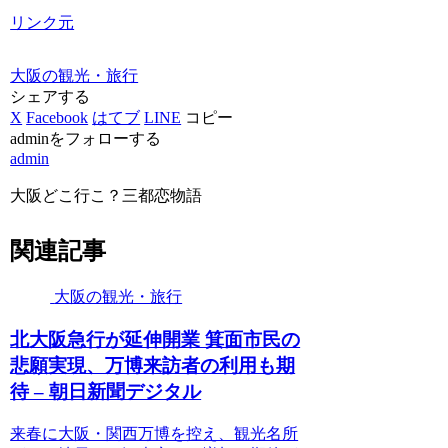
リンク元
大阪の観光・旅行
シェアする
X
Facebook
はてブ
LINE
コピー
adminをフォローする
admin
大阪どこ行こ？三都恋物語
関連記事
大阪の観光・旅行
北
大阪
急行が延伸開業 箕面市民の
悲願実現、万博来訪者の利用も期
待 – 朝日新聞デジタル
来春に大阪・関西万博を控え、観光名所