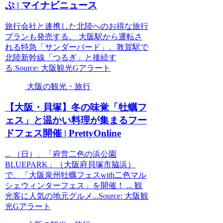
ぷ | マイナビニュース
旅行会社と連携した北陸へのお得な旅行
プランも発売する。 大阪駅から運転さ
れる特急「サンダーバード」。敦賀駅で
北陸新幹線「つるぎ」と接続す
る.Source: 大阪観光Gアラート
大阪の観光・旅行
【
大阪
・貝塚】冬の味覚「牡蠣フ
ェス」と温かい料理が集まるフー
ドフェス開催 | PrettyOnline
... （日）、「府営二色の浜公園
BLUEPARK」（大阪府貝塚市脇浜）
で、「大阪泉州牡蠣フェスwith二色マル
シェウィンターフェス」を開催！ ... 観
光客に人気の地元グルメ...Source: 大阪観
光Gアラート