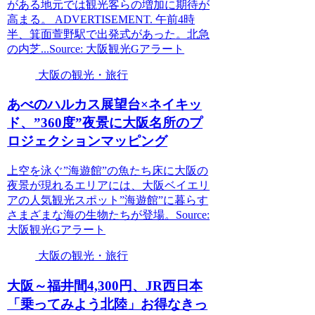
がある地元では観光客らの増加に期待が
高まる。 ADVERTISEMENT. 午前4時
半、箕面萱野駅で出発式があった。北急
の内芝...Source: 大阪観光Gアラート
大阪の観光・旅行
あべのハルカス展望台×ネイキッ
ド、”360度”夜景に
大阪
名所のプ
ロジェクションマッピング
上空を泳ぐ”海遊館”の魚たち床に大阪の
夜景が現れるエリアには、大阪ベイエリ
アの人気観光スポット”海遊館”に暮らす
さまざまな海の生物たちが登場。Source:
大阪観光Gアラート
大阪の観光・旅行
大阪
～福井間4,300円、JR西日本
「乗ってみよう北陸」お得なきっ