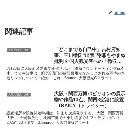
admin
関連記事
「どこまでも自己中」吉村府知
大阪の観光・旅行
事、玉川徹氏“出禁”謝罪もやまぬ
批判 外国人
観光
客への「徴収金
…
3月23日に大阪府茨木市で開催された「維新タウンミーティングin茨
木」で吉村知事は、約350億円の建設費用がかかるとされる万博の木
造リングについて「絶対、これ...Source: 大阪観光Gアラート
大阪
・関西万博パビリオンの展示
大阪の観光・旅行
物や作品13点、関西3空港に設置
– TRAICY（トライシー）
設置場所や設置開始時期は、決まり次第発表する。 大阪・関西万博
大阪 ... 台湾観光庁、桃園空港での乗り継ぎでギフト券プレゼント
2026年10月まで · 3.Source: 大阪観光Gアラート