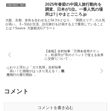
2025年春節の中国人旅行動向を
大阪の観光・旅行
調査、日本が1位。一番人気の場
所は? | やまとごころ.jp
大阪、京都、奈良を合わせると54.3％となり、「関西エリア」の人気
が高い。 3～5泊が主流、訪日旅行を計画する上で重視していること
とは？Source: 大阪観光Gアラート
【速報】吉村知事「万博未使用チケッ
ト」松原市が“市のイベントで使える金券
に交換”について …
ふわりと浮かぶ「ガス気球」吉村知事
「高い！仁徳陵がはっきり見える！」
観
光
飛行の運行開始 …
コメント
コメントを書き込む