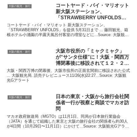
コートヤード・バイ・マリオット
大阪の観光・旅行
新
大阪
ステーション、
「STRAWBERRY UNFOLDS」
を提供 5月 …
コートヤード・バイ・マリオット 新大阪ステーション、
「STRAWBERRY UNFOLDS」を提供 5月31日まで ... 藤田観光、箱
根ホテル小涌園の半露天風呂付客室の増室などに...Source: 大阪観光
Gアラート
大阪
市役所の「ミャクミャク」
大阪の観光・旅行
が“サンタ仕様”に！
大阪
・関西万
博閉幕後に移設されて１２・２６
…
大阪・関西万博の閉幕後、大阪市役所の正面玄関前に移設された公式
... 大阪観光局. 読売テレビニュース11/26(水)22:27...Source: 大阪観
光Gアラート
日本の東京・
大阪
から旅行会社関
大阪の観光・旅行
係者一行が視察と商談でマカオ訪
問
マカオ政府旅遊局（MGTO）は11月1日、同局が日本旅行業協会
（JATA）を通じて組織した東京と大阪の旅行会社の関係者ら約30人
が4日間（10月29日〜11月1日）にかけて...Source: 大阪観光Gアラー
ト