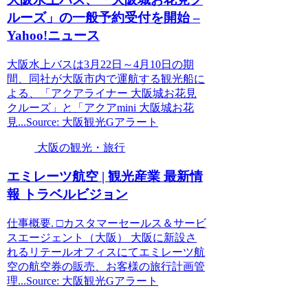
ルーズ」の一般予約受付を開始 –
Yahoo!ニュース
大阪水上バスは3月22日～4月10日の期
間、同社が大阪市内で運航する観光船に
よる、「アクアライナー 大阪城お花見
クルーズ」と「アクアmini 大阪城お花
見...Source: 大阪観光Gアラート
大阪の観光・旅行
エミレーツ航空 |
観光
産業 最新情
報 トラベルビジョン
仕事概要. □カスタマーセールス＆サービ
スエージェント（大阪） 大阪に新設さ
れるリテールオフィスにてエミレーツ航
空の航空券の販売、お客様の旅行計画管
理...Source: 大阪観光Gアラート