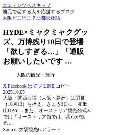
コンテンツへスキップ
地元で恋する人を応援するブログ
大阪どこ行こ？三都恋物語
HYDE×ミャクミャクグッ
ズ、万博残り10日で登場
「欲しすぎる…」「通販
お願いしたいです …
大阪の観光・旅行
X
Facebook
はてブ
LINE
コピー
2025.10.05
大阪・関西万博（大阪・夢洲）は閉幕
（10月13）を控え、きょう3日に「和歌
山DAY ... また、オーストリア観光公式X
では「オーストリア館では、我らが観
光 ...
Source: 大阪観光Gアラート