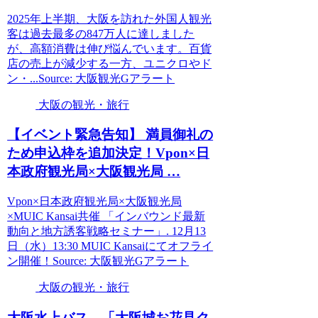
2025年上半期、大阪を訪れた外国人観光
客は過去最多の847万人に達しました
が、高額消費は伸び悩んでいます。百貨
店の売上が減少する一方、ユニクロやド
ン・...Source: 大阪観光Gアラート
大阪の観光・旅行
【イベント緊急告知】 満員御礼の
ため申込枠を追加決定！Vpon×日
本政府
観光
局×
大阪観光
局 …
Vpon×日本政府観光局×大阪観光局
×MUIC Kansai共催 「インバウンド最新
動向と地方誘客戦略セミナー」. 12月13
日（水）13:30 MUIC Kansaiにてオフライ
ン開催！Source: 大阪観光Gアラート
大阪の観光・旅行
大阪
水上バス、「
大阪
城お花見ク