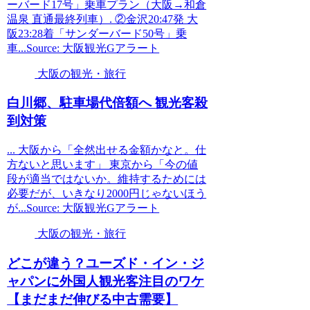
ーバード17号」乗車プラン（大阪→和倉
温泉 直通最終列車）. ②金沢20:47発 大
阪23:28着「サンダーバード50号」乗
車...Source: 大阪観光Gアラート
大阪の観光・旅行
白川郷、駐車場代倍額へ
観光
客殺
到対策
... 大阪から「全然出せる金額かなと。仕
方ないと思います」 東京から「今の値
段が適当ではないか。維持するためには
必要だが、いきなり2000円じゃないほう
が...Source: 大阪観光Gアラート
大阪の観光・旅行
どこが違う？ユーズド・イン・ジ
ャパンに外国人
観光
客注目のワケ
【まだまだ伸びる中古需要】