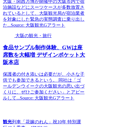
大阪・関西万博が開催中の大阪市内で宿
泊施設などにスーツケースが多数放置さ
れているとして、大阪観光局が宿泊業者
を対象にした緊急の実態調査に乗り出し
た...Source: 大阪観光Gアラート
大阪の観光・旅行
食品サンプル制作体験、GWは座
席数を大幅増 デザインポケット
大
阪
本店
保護者の付き添いは必要だが、小さな子
供でも参加できるという。 同社は「ゴ
ールデンウイークの大阪観光の思い出づ
くりに、ぜひご参加ください」とアピー
ルして...Source: 大阪観光Gアラート
観光
列車「花嫁のれん」祝10年 特別運