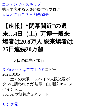
コンテンツへスキップ
地元で恋する人を応援するブログ
大阪どこ行こ？三都恋物語
【速報】“閉幕間近”の週
末…4日（土）万博一般来
場者は20.8万人 総来場者は
25日連続20万超
大阪の観光・旅行
X
Facebook
はてブ
LINE
コピー
2025.10.05
... （土）の大阪 ... スペイン人観光客が
クマに襲われケガ 岐阜・白川郷. 0:37. ス
ペイン人 ...
Source: 大阪観光Gアラート
リンク元