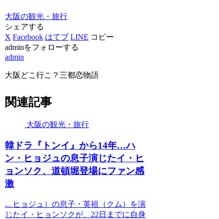
大阪の観光・旅行
シェアする
X
Facebook
はてブ
LINE
コピー
adminをフォローする
admin
大阪どこ行こ？三都恋物語
関連記事
大阪の観光・旅行
韓ドラ『トンイ』から14年…ハ
ン・ヒョジュの息子演じたイ・ヒ
ョンソク、道頓堀登場にファン感
激
... ヒョジュ）の息子・英祖（クム）を演
じたイ・ヒョンソクが、22日までに自身