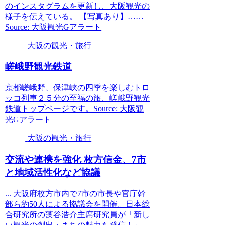
のインスタグラムを更新し、大阪観光の
様子を伝えている。 【写真あり】……
Source: 大阪観光Gアラート
大阪の観光・旅行
嵯峨野
観光
鉄道
京都嵯峨野、保津峡の四季を楽しむトロ
ッコ列車２５分の至福の旅、嵯峨野観光
鉄道トップページです。Source: 大阪観
光Gアラート
大阪の観光・旅行
交流や連携を強化 枚方信金、7市
と地域活性化など協議
... 大阪府枚方市内で7市の市長や官庁幹
部ら約50人による協議会を開催。日本総
合研究所の藻谷浩介主席研究員が「新し