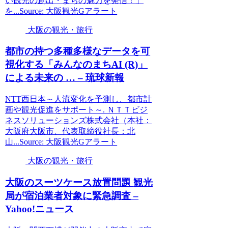
い観光の創出・まちの魅力を発信！」
を...Source: 大阪観光Gアラート
大阪の観光・旅行
都市の持つ多種多様なデータを可
視化する「みんなのまちAI (R)」
による未来の … – 琉球新報
NTT西日本～人流変化を予測し、都市計
画や観光促進をサポート～. ＮＴＴビジ
ネスソリューションズ株式会社（本社：
大阪府大阪市、代表取締役社長：北
山...Source: 大阪観光Gアラート
大阪の観光・旅行
大阪
のスーツケース放置問題
観光
局が宿泊業者対象に緊急調査 –
Yahoo!ニュース