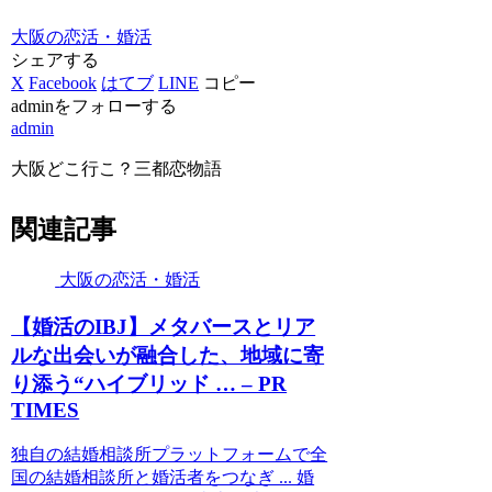
大阪の恋活・婚活
シェアする
X
Facebook
はてブ
LINE
コピー
adminをフォローする
admin
大阪どこ行こ？三都恋物語
関連記事
大阪の恋活・婚活
【
婚活
のIBJ】メタバースとリア
ルな出会いが融合した、地域に寄
り添う“ハイブリッド … – PR
TIMES
独自の結婚相談所プラットフォームで全
国の結婚相談所と婚活者をつなぎ ... 婚