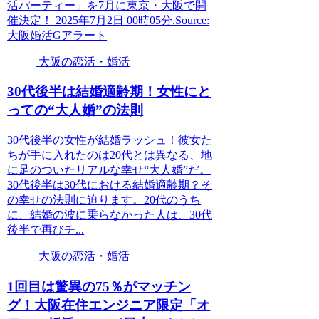
活パーティー」を7月に東京・大阪で開
催決定！ 2025年7月2日 00時05分.Source:
大阪婚活Gアラート
大阪の恋活・婚活
30代後半は結婚適齢期！女性にと
っての“大人婚”の法則
30代後半の女性が結婚ラッシュ！彼女た
ちが手に入れたのは20代とは異なる、地
に足のついたリアルな幸せ“大人婚”だ。
30代後半は30代における結婚適齢期？そ
の幸せの法則に迫ります。20代のうち
に、結婚の波に乗らなかった人は、30代
後半で再びチ...
大阪の恋活・婚活
1回目は驚異の75％がマッチン
グ！
大阪
在住エンジニア限定「オ