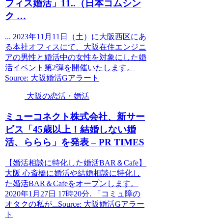
フィス
婚活
」11..（日本コムシン
ク …
... 2023年11月11日（土）に大阪西区にあ
る本社オフィスにて、大阪在住エンジニ
アの男性と婚活中の女性を対象にした婚
活イベント第2弾を開催いたします。
Source: 大阪婚活Gアラート
大阪の恋活・婚活
ミューコネクト株式会社、新サー
ビス「45歳以上！結婚しない
婚
活
、ららら」を発表 – PR TIMES
【婚活相談に特化した婚活BAR＆Cafe】
大阪 心斎橋に婚活や結婚相談に特化し
た婚活BAR＆Cafeをオープンします。
2020年1月27日 17時20分. 「コミュ障の
オタクの私が...Source: 大阪婚活Gアラー
ト