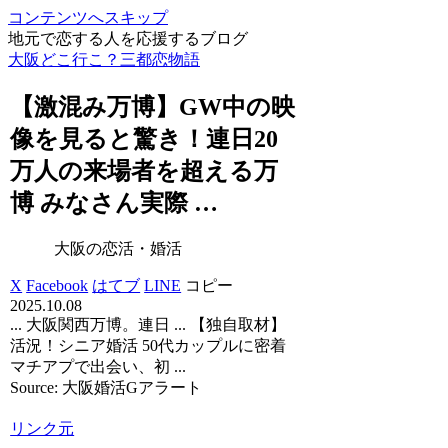
コンテンツへスキップ
地元で恋する人を応援するブログ
大阪どこ行こ？三都恋物語
【激混み万博】GW中の映
像を見ると驚き！連日20
万人の来場者を超える万
博 みなさん実際 …
大阪の恋活・婚活
X
Facebook
はてブ
LINE
コピー
2025.10.08
... 大阪関西万博。連日 ... 【独自取材】
活況！シニア婚活 50代カップルに密着
マチアプで出会い、初 ...
Source: 大阪婚活Gアラート
リンク元