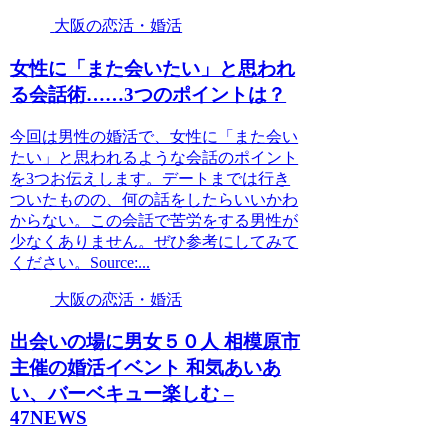
大阪の恋活・婚活
女性に「また会いたい」と思われ
る会話術……3つのポイントは？
今回は男性の婚活で、女性に「また会い
たい」と思われるような会話のポイント
を3つお伝えします。デートまでは行き
ついたものの、何の話をしたらいいかわ
からない。この会話で苦労をする男性が
少なくありません。ぜひ参考にしてみて
ください。Source:...
大阪の恋活・婚活
出会いの場に男女５０人 相模原市
主催の
婚活
イベント 和気あいあ
い、バーベキュー楽しむ –
47NEWS