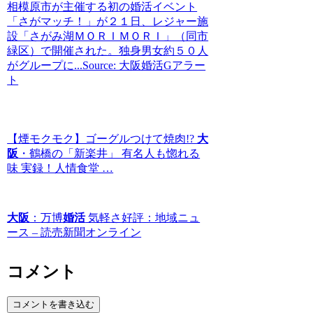
相模原市が主催する初の婚活イベント
「さがマッチ！」が２１日、レジャー施
設「さがみ湖ＭＯＲＩＭＯＲＩ」（同市
緑区）で開催された。独身男女約５０人
がグループに...Source: 大阪婚活Gアラー
ト
【煙モクモク】ゴーグルつけて焼肉!?
大
阪
・鶴橋の「新楽井」 有名人も惚れる
味 実録！人情食堂 …
大阪
：万博
婚活
気軽さ好評：地域ニュ
ース – 読売新聞オンライン
コメント
コメントを書き込む