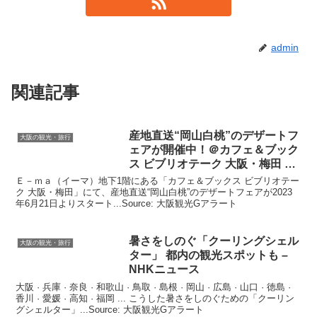
admin
関連記事
産地直送“岡山白桃”のデザートフ
大阪の観光・旅行
ェアが開催中！＠カフェ＆ブック
ス ビブリオテーク
大阪
・梅田 …
Ｅ－ｍａ（イーマ）地下1階にある「カフェ＆ブックス ビブリオテー
ク 大阪・梅田」にて、産地直送“岡山白桃”のデザートフェアが2023
年6月21日よりスタート...Source: 大阪観光Gアラート
暑さをしのぐ「クーリングシェル
大阪の観光・旅行
ター」 都内の
観光
スポットも –
NHKニュース
大阪 · 兵庫 · 奈良 · 和歌山 · 鳥取 · 島根 · 岡山 · 広島 · 山口 · 徳島 ·
香川 · 愛媛 · 高知 · 福岡 ... こうした暑さをしのぐための「クーリン
グシェルター」...Source: 大阪観光Gアラート