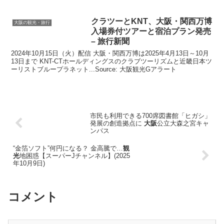
クラツーとKNT、
大阪
・関西万博
大阪の観光・旅行
入場券付ツアーと宿泊プラン発売
– 旅行新聞
2024年10月15日（火）配信 大阪・関西万博は2025年4月13日～10月
13日まで KNT-CTホールディングスのクラブツーリズムと近畿日本ツ
ーリストブループラネット...Source: 大阪観光Gアラート
市民も利用できる700席図書館「ヒガシ」
発展の創造拠点に
大阪
公立大森之宮キャ
ンパス
“金箔ソフト”何円になる？ 金高騰で…
観
光
地困惑【スーパーJチャンネル】(2025
年10月9日)
コメント