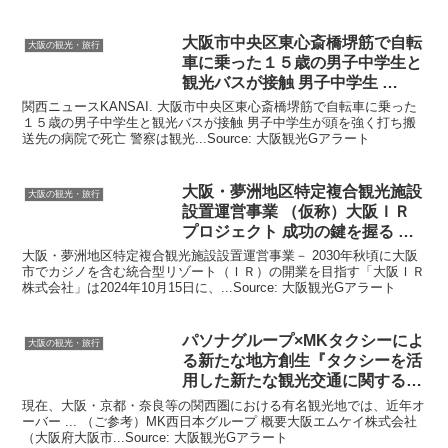
大阪
市中央区東心斎橋堺筋で自転
大阪の観光・旅行
車に乗った１５歳の男子中学生と
観光
バスが接触 男子中学生 …
関西ニュースKANSAI. 大阪市中央区東心斎橋堺筋で自転車に乗った
１５歳の男子中学生と観光バスが接触 男子中学生が頭を強く打ち搬
送先の病院で死亡 警察は観光...Source: 大阪観光Gアラート
大阪
・夢洲地区特定複合
観光
施設
大阪の観光・旅行
設置運営事業 （仮称）
大阪
ＩＲ
プロジェクト 成功の鍵を握る …
大阪・夢洲地区特定複合観光施設設置運営事業－ 2030年秋頃に大阪
市でカジノを含む統合型リゾート（ＩＲ）の開業を目指す「大阪ＩＲ
株式会社」は2024年10月15日に、...Source: 大阪観光Gアラート
パソナグループ×MKタクシーによ
大阪の観光・旅行
る新たな地方創生『タクシーを活
用した新たな
観光
交通に関する
…
現在、大阪・京都・奈良等の関西圏における有名観光地では、近年オ
ーバー ... （ご参考）MK西日本グループ 概要大阪エムケイ株式会社
（大阪府大阪市...Source: 大阪観光Gアラート