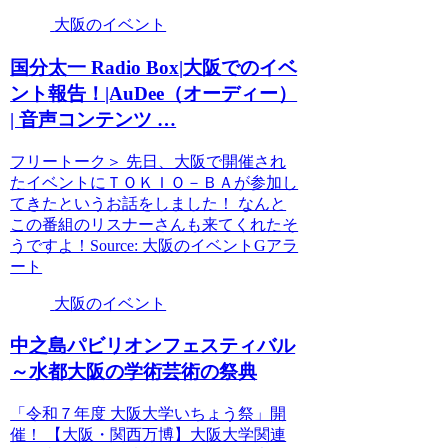
大阪のイベント
国分太一 Radio Box|
大阪
での
イベ
ント
報告！|AuDee（オーディー）
| 音声コンテンツ …
フリートーク＞ 先日、大阪で開催され
たイベントにＴＯＫＩＯ－ＢＡが参加し
てきたというお話をしました！ なんと
この番組のリスナーさんも来てくれたそ
うですよ！Source: 大阪のイベントGアラ
ート
大阪のイベント
中之島パビリオンフェスティバル
～水都
大阪
の学術芸術の祭典
「令和７年度 大阪大学いちょう祭」開
催！ 【大阪・関西万博】大阪大学関連