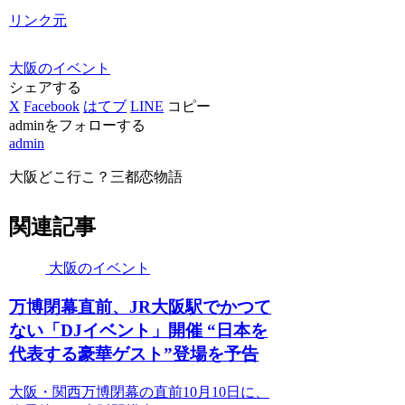
リンク元
大阪のイベント
シェアする
X
Facebook
はてブ
LINE
コピー
adminをフォローする
admin
大阪どこ行こ？三都恋物語
関連記事
大阪のイベント
万博閉幕直前、JR
大阪
駅でかつて
ない「DJ
イベント
」開催 “日本を
代表する豪華ゲスト”登場を予告
大阪・関西万博閉幕の直前10月10日に、