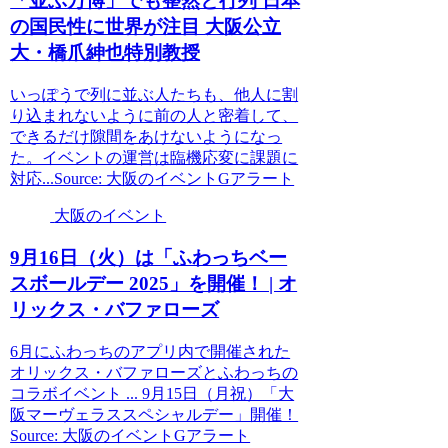
「並ぶ万博」でも整然と行列 日本
の国民性に世界が注目
大阪
公立
大・橋爪紳也特別教授
いっぽうで列に並ぶ人たちも、他人に割
り込まれないように前の人と密着して、
できるだけ隙間をあけないようになっ
た。イベントの運営は臨機応変に課題に
対応...Source: 大阪のイベントGアラート
大阪のイベント
9月16日（火）は「ふわっちベー
スボールデー 2025」を開催！ | オ
リックス・バファローズ
6月にふわっちのアプリ内で開催された
オリックス・バファローズとふわっちの
コラボイベント ... 9月15日（月祝）「大
阪マーヴェラススペシャルデー」開催！
Source: 大阪のイベントGアラート