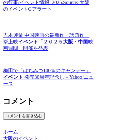
の行事/イベント情報. 2025.Source: 大阪
のイベントGアラート
吉本興業 中国映画の最新作・話題作一
挙上映
イベント
「２０２５
大阪
・中国映
画週間」開催を発表
梅田で「はちみつ100％のキャンデー」
イベント
発売30周年記念し – Yahoo!ニュ
ース
コメント
コメントを書き込む
ホーム
大阪のイベント