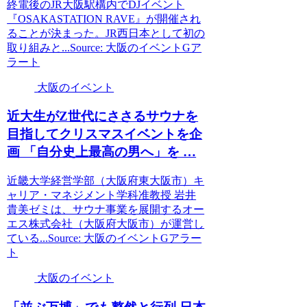
終電後のJR大阪駅構内でDJイベント
『OSAKASTATION RAVE』が開催され
ることが決まった。JR西日本として初の
取り組みと...Source: 大阪のイベントGア
ラート
大阪のイベント
近大生がZ世代にささるサウナを
目指してクリスマス
イベント
を企
画 「自分史上最高の男へ」を …
近畿大学経営学部（大阪府東大阪市）キ
ャリア・マネジメント学科准教授 岩井
貴美ゼミは、サウナ事業を展開するオー
エス株式会社（大阪府大阪市）が運営し
ている...Source: 大阪のイベントGアラー
ト
大阪のイベント