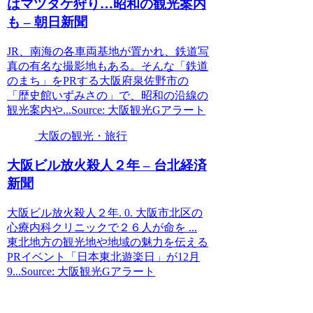
はマツタケ狩り…昭和の
観光
案内
も – 朝日新聞
JR、南海の各車両基地が置かれ、鉄道写
真の有名な撮影地もある。そんな「鉄道
のまち」をPRする大阪府泉佐野市の
「歴史館いずみさの」で、昭和の沿線の
観光案内や...Source: 大阪観光Gアラート
大阪の観光・旅行
大阪
ビル放火殺人２年 – 台北経済
新聞
大阪ビル放火殺人２年. 0. 大阪市北区の
心療内科クリニックで２６人が命を ...
東北地方の観光地や地域の魅力を伝える
PRイベント「日本東北遊楽日」が12月
9...Source: 大阪観光Gアラート