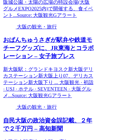
阪城公園・太陽の広場の特設会場(大阪
グルメEXPO2025内)で開催する、食イベ
ント...Source: 大阪観光Gアラート
大阪の観光・旅行
おぱんちゅうさぎが駅弁や鉄道モ
チーフグッズに、JR東海とコラボ
レーション – 女子旅プレス
新大阪駅：グランドキヨスク新大阪デリ
カステーション新大阪上り07、デリカス
テーション新大阪下り ... 大阪観光 · 初詣
· USJ · ホテル · SEVENTEEN · 大阪グル
メ...Source: 大阪観光Gアラート
大阪の観光・旅行
自民
大阪
の政治資金誤記載、２年
で２千万円 – 高知新聞