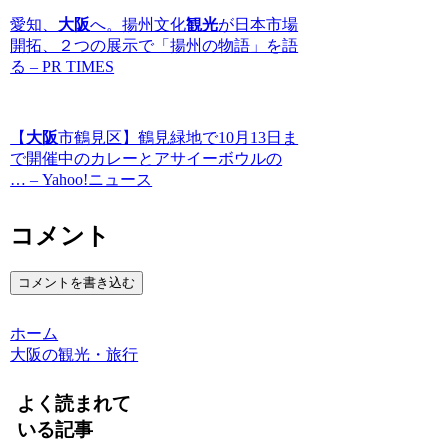
愛知、
大阪
へ。揚州文化
観光
が日本市場
開拓、２つの展示で「揚州の物語」を語
る – PR TIMES
【
大阪
市鶴見区】鶴見緑地で10月13日ま
で開催中のカレーとアサイーボウルの
… – Yahoo!ニュース
コメント
コメントを書き込む
ホーム
大阪の観光・旅行
よく読まれて
いる記事