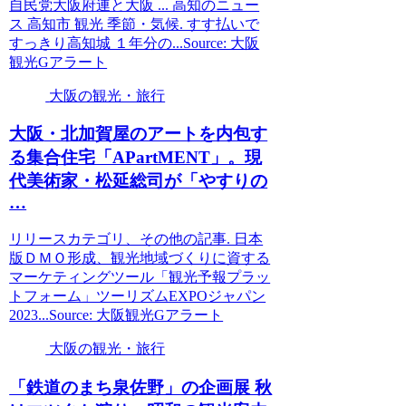
自民党大阪府連と大阪 ... 高知のニュー
ス 高知市 観光 季節・気候. すす払いで
すっきり高知城 １年分の...Source: 大阪
観光Gアラート
大阪の観光・旅行
大阪
・北加賀屋のアートを内包す
る集合住宅「APartMENT」。現
代美術家・松延総司が「やすりの
…
リリースカテゴリ、その他の記事. 日本
版ＤＭＯ形成、観光地域づくりに資する
マーケティングツール「観光予報プラッ
トフォーム」ツーリズムEXPOジャパン
2023...Source: 大阪観光Gアラート
大阪の観光・旅行
「鉄道のまち泉佐野」の企画展 秋