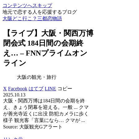
コンテンツへスキップ
地元で恋する人を応援するブログ
大阪どこ行こ？三都恋物語
【ライブ】
大阪
・関西万博
閉会式 184日間の会期終
え… – FNNプライムオン
ライン
大阪の観光・旅行
X
Facebook
はてブ
LINE
コピー
2025.10.13
大阪・関西万博は184日間の会期を終
え、きょう閉幕を迎える。一般 ... クマ
が善光寺近くに出没 防犯カメラに歩く
様子 観光客「言葉になら… クマが ...
Source: 大阪観光Gアラート