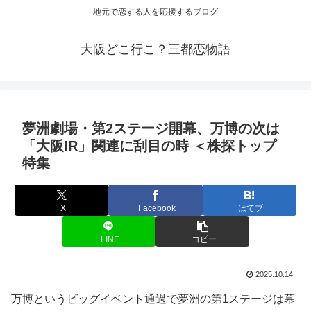
地元で恋する人を応援するブログ
大阪どこ行こ？三都恋物語
夢洲劇場・第2ステージ開幕、万博の次は
「
大阪
IR」関連に刮目の時 ＜株探トップ
特集
X
Facebook
はてブ
LINE
コピー
2025.10.14
万博というビッグイベント通過で夢洲の第1ステージは幕