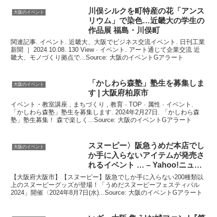
川俣シルクを町特産の花「アンス
大阪のイベント
リウム」で染色…近畿大の学生の
作品展 福島・川俣町
関連記事. イベント. 近畿大、大阪でビジネス交流イベント. 日刊工業
新聞 ｜ 2024.10.08. 130 View · イベント. アート通じて企業交流 近
畿大、モノづくり拠点で...Source: 大阪のイベントGアラート
「かしわら森塾」塾生を募集しま
大阪のイベント
す |
大阪
府柏原市
イベント・教室講座 , まちづくり , 教育 · TOP · 属性 · イベント.
「かしわら森塾」塾生を募集します. 2024年2月27日. 「かしわら森
塾」塾生募集！ 森で楽しく...Source: 大阪のイベントGアラート
スヌーピー〉阪急うめだ本店でし
大阪のイベント
か手に入らないアイテムが発売さ
れる
イベント
… – Yahoo!ニュー
ス
【大阪府大阪市】【スヌーピー】阪急でしか手に入らない200種類以
上のスヌーピーグッズが登場！「うめだスヌーピーフェスティバル
2024」開催〈2024年8月7日(水)...Source: 大阪のイベントGアラート