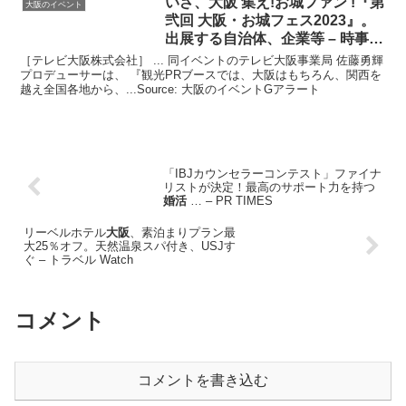
いざ、
大阪
集え!お城ファン !『第
大阪のイベント
弐回
大阪
・お城フェス2023』。
出展する自治体、企業等 – 時事通
信
［テレビ大阪株式会社］ ... 同イベントのテレビ大阪事業局 佐藤勇輝
プロデューサーは、 『観光PRブースでは、大阪はもちろん、関西を
越え全国各地から、...Source: 大阪のイベントGアラート
「IBJカウンセラーコンテスト」ファイナ
リストが決定！最高のサポート力を持つ
婚活
… – PR TIMES
リーベルホテル
大阪
、素泊まりプラン最
大25％オフ。天然温泉スパ付き、USJす
ぐ – トラベル Watch
コメント
コメントを書き込む