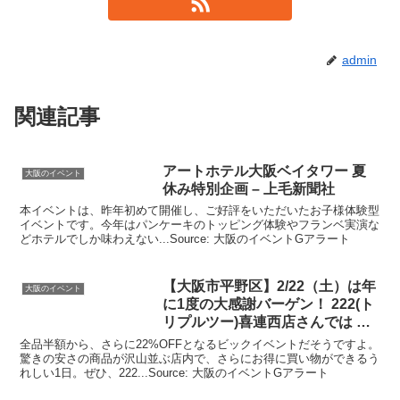
admin
関連記事
アートホテル
大阪
ベイタワー 夏
大阪のイベント
休み特別企画 – 上毛新聞社
本イベントは、昨年初めて開催し、ご好評をいただいたお子様体験型
イベントです。今年はパンケーキのトッピング体験やフランベ実演な
どホテルでしか味わえない...Source: 大阪のイベントGアラート
【
大阪
市平野区】2/22（土）は年
大阪のイベント
に1度の大感謝バーゲン！ 222(ト
リプルツー)喜連西店さんでは …
全品半額から、さらに22%OFFとなるビックイベントだそうですよ。
驚きの安さの商品が沢山並ぶ店内で、さらにお得に買い物ができるう
れしい1日。ぜひ、222...Source: 大阪のイベントGアラート