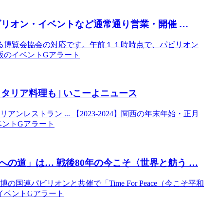
ビリオン・
イベント
など通常通り営業・開催 …
る博覧会協会の対応です。午前１１時時点で、パビリオン
 大阪のイベントGアラート
タリア料理も | いこーよニュース
ストラン ... 【2023-2024】関西の年末年始・正月
イベントGアラート
の道」は… 戦後80年の今こそ〈世界と舫う …
連パビリオンと共催で「Time For Peace（今こそ平和
のイベントGアラート