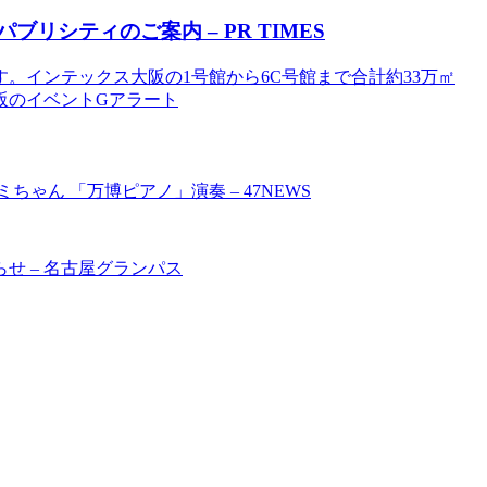
ブリシティのご案内 – PR TIMES
。インテックス大阪の1号館から6C号館まで合計約33万㎡
 大阪のイベントGアラート
ちゃん 「万博ピアノ」演奏 – 47NEWS
せ – 名古屋グランパス