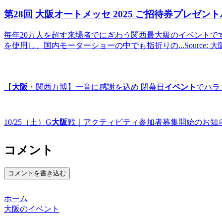
第28回
大阪
オートメッセ 2025 ご招待券プレゼントパ
毎年20万人を超す来場者でにぎわう関西最大級のイベントです
を使用し、国内モーターショーの中でも指折りの...Source:
【
大阪
・関西万博】一音に感謝を込め 閉幕日
イベント
でハラミ
10/25（土）G
大阪
戦｜アクティビティ参加者募集開始のお知ら
コメント
コメントを書き込む
ホーム
大阪のイベント