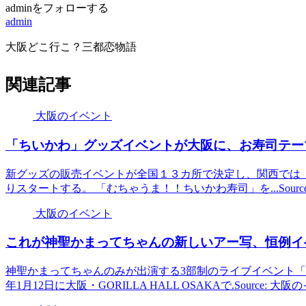
adminをフォローする
admin
大阪どこ行こ？三都恋物語
関連記事
大阪のイベント
「ちいかわ」グッズ
イベント
が
大阪
に、お寿司テーマの
新グッズの販売イベントが全国１３カ所で決定し、関西では
りスタートする。 「むちゃうま！！ちいかわ寿司」を...Sourc
大阪のイベント
これが神聖かまってちゃんの新しいアー写、恒例
イ
神聖かまってちゃんのみが出演する3部制のライブイベント「Net Gene
年1月12日に大阪・GORILLA HALL OSAKAで.Source: 