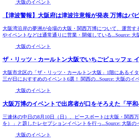
大阪のイベント
【津波警報】
大阪
府は津波注意報が発表 万博はパ
大阪湾沿岸の夢洲が会場の大阪・関西万博について、運営す
やイベントなどは通常通りに営業・開催している...Source:
大阪のイベント
ザ・リッツ・カールトン
大阪
でいちごビュッフェ イ
大阪市北区の「ザ・リッツ・カールトン大阪」1階にあるイタリアンレ
三が日におすすめのイベント6選！ 関西の...Source: 大阪の
大阪のイベント
大阪
万博の
イベント
で出席者が口をそろえた「平和へ
三連休の中日の8月10日（日）、ピースボートは大阪・関西万博の国
を）」と題したレセプションイベントを行っ...Source: 大阪
大阪のイベント