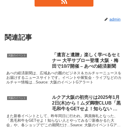
admin
関連記事
「遺言と遺贈」楽しく学べるセミ
大阪のイベント
ナー 大平サブロー登壇
大阪
・梅
田で10/7開催 – あべの経済新聞
あべの経済新聞は、広域あべの圏のビジネス＆カルチャーニュースを
お届けするニュースサイトです。イベントや展覧会・ライブなどのカ
ルチャー情報は...Source: 大阪のイベントGアラート
ルクア
大阪
の初売りは2025年1月
大阪のイベント
2日(木)から！ムダ満喫CLUB「黒
毛和牛をGETせよ！知らない …
また新春イベントとして、昨年同日に行われ、満員御礼となった、
「黒毛和牛をGETせよ！知らない人とやってみる♡新春かるた大
会」や、各ショップで“この期間だけ...Source: 大阪のイベントGアラ