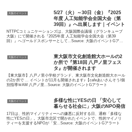
ート
5/27（火）～30日（金）『2025
大阪のイベント
年度 人工知能学会全国大会（第
39回）』へ出展します｜
イベント
NTTPCコミュニケーションズは、大阪国際会議場（グランキューブ
大阪）にて開催される『2025年度 人工知能学会全国大会（第39
回）』へゴールドスポンサーとして...Source: 大阪のイベントGアラ
ート
東
大阪
市文化創造館大ホールの2
大阪のイベント
か所で『第18回 八戸ノ里フェス
タ』が開催されます
【東大阪市】八戸ノ里小学校グランド、東大阪市文化創造館大ホール
の2か所で ... イベントが11月も開催されます♪【cafeあいさんそう/個
別指導ＷAM 八戸ノ里...Source: 大阪のイベントGアラート
多様な性にYESの日 「安心して
大阪のイベント
暮らせる社会に」
大阪
のNPO発信
17日は、性的マイノリティーへの嫌悪に反対する日、通称「多様な
性にYESの日」。大阪市北区で開かれたイベントで、性的マイノリ
ティーを支援するNPOが「安...Source: 大阪のイベントGアラート