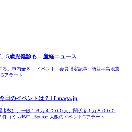
、5歳児健診も – 産経ニュース
全６ ... イベント · 会員限定記事 · 能登半島地震 ·
ントGアラート
今日の
イベント
は？ | Lmaga.jp
場者数は、一般１６万４０００人、関係者１万８０００
ち熱中...Source: 大阪のイベントGアラート