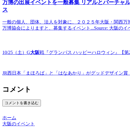
万博の出展
イベント
を一般募集 リアルとバーチャルで
ス
一般の個人、団体、法人を対象に、２０２５年大阪・関西万
万博協会によりますと、募集するイベント...Source: 大阪の
10/25（土）G
大阪
戦『グランパス ハッピーハロウィン』【第
JR西日本「まほろば」と「はなあかり」がグッドデザイン賞
コメント
コメントを書き込む
ホーム
大阪のイベント