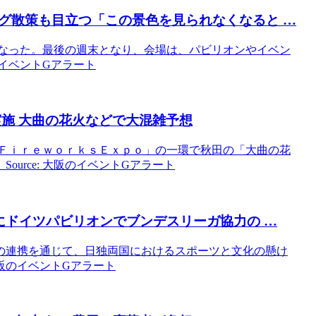
グ散策も目立つ「この景色を見られなくなると …
となった。最後の週末となり、会場は、パビリオンやイベン
のイベントGアラート
施 大曲の花火などで大混雑予想
ａｎＦｉｒｅｗｏｒｋｓＥｘｐｏ」の一環で秋田の「大曲の花
urce: 大阪のイベントGアラート
にドイツパビリオンでブンデスリーガ協力の …
の連携を通じて、日独両国におけるスポーツと文化の懸け
 大阪のイベントGアラート