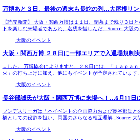
万博あと３日、最後の週末も長蛇の列…大屋根リン
【読売新聞】 大阪・関西万博は１１日、閉幕まで残り３日
トを楽しむ来場者であふれ、名残を惜しんだ。Source: 大阪
大阪のイベント
大阪
・関西万博 ２８日に一部エリアで入退場規制実
... した。 万博協会によりますと、２８日には、「Ｊａｐ
火」の打ち上げに加え、他にもイベントが予定されています。So
大阪のイベント
長谷部誠氏が
大阪
・関西万博に来場へ！…6月11日
ブンデスリーガは「本イベントの企画協力および長谷部氏と
橋としての役割を担い、両国のさらなる相互理解...Source:
大阪のイベント