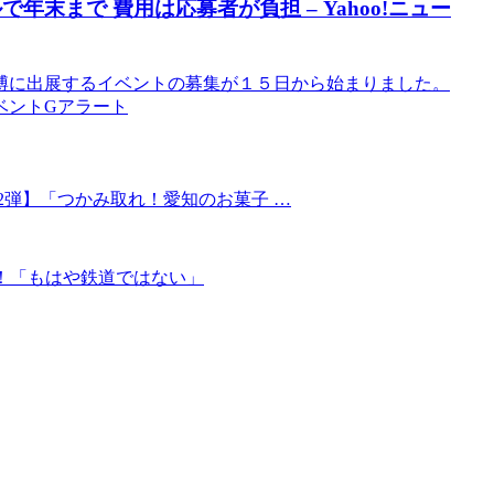
年末まで 費用は応募者が負担 – Yahoo!ニュー
博に出展するイベントの募集が１５日から始まりました。
イベントGアラート
2弾】「つかみ取れ！愛知のお菓子 …
！「もはや鉄道ではない」