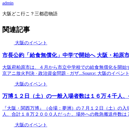
admin
大阪どこ行こ？三都恋物語
関連記事
大阪のイベント
市長公約「給食無償化」中学で開始へ
大阪
・柏原市
大阪府柏原市は、４月から市立中学校での給食無償化を開始する。市内
京アニ放火判決 · 政治資金問題 · ガザ...Source: 大阪のイベ
大阪のイベント
万博１２日（土）の一般入場者数は１６万４千人、
『大阪・関西万博』（会場：夢洲）の７月１２日（土）の入
人、合計１８万２０００人だった。場外への救急搬送件数は７件（う
大阪のイベント